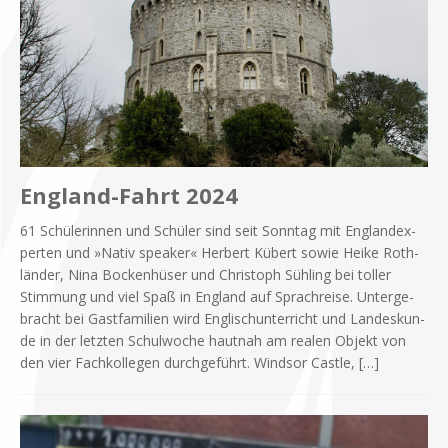
England-Fahrt 2024
61 Schü­le­rin­nen und Schü­ler sind seit Sonn­tag mit Eng­land­ex­
per­ten und »Na­tiv spea­k­er« Her­bert Kü­bert so­wie Hei­ke Roth­
län­der, Nina Bocken­hü­ser und Chri­stoph Süh­ling bei tol­ler
Stim­mung und viel Spaß in Eng­land auf Sprach­rei­se. Un­ter­ge­
bracht bei Gast­fa­mi­li­en wird Eng­lisch­un­ter­richt und Lan­des­kun­
de in der letz­ten Schul­wo­che haut­nah am rea­len Ob­jekt von
den vier Fach­kol­le­gen durch­ge­führt. Wind­sor Cast­le,
[…]