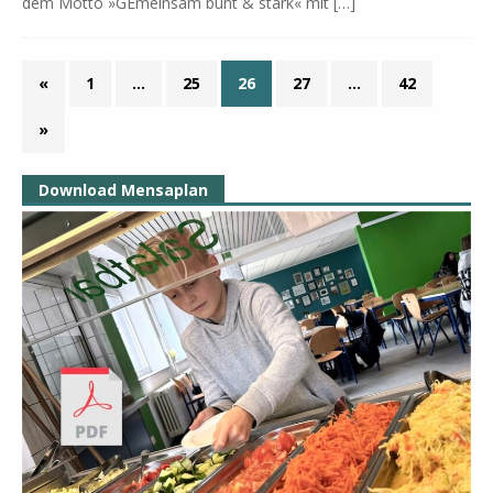
dem Mot­to »GE­mein­sam bunt & stark« mit
[…]
«
1
…
25
26
27
…
42
»
Download Mensaplan