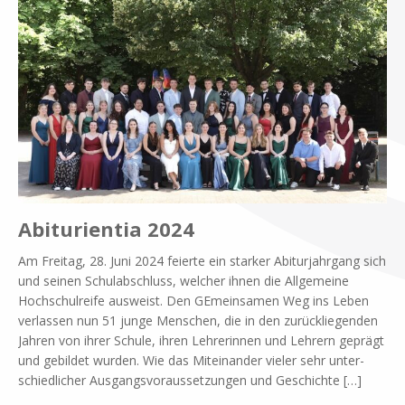
Abiturientia 2024
Am Frei­tag, 28. Juni 2024 fei­er­te ein star­ker Ab­itur­jahr­gang sich
und sei­nen Schul­ab­schluss, wel­cher ih­nen die All­ge­mei­ne
Hoch­schul­rei­fe aus­weist. Den GE­mein­sa­men Weg ins Le­ben
ver­las­sen nun 51 jun­ge Men­schen, die in den zu­rück­lie­gen­den
Jah­ren von ih­rer Schu­le, ih­ren Leh­re­rin­nen und Leh­rern ge­prägt
und ge­bil­det wur­den. Wie das Mit­ein­an­der vie­ler sehr un­ter­
schied­li­cher Aus­gangs­vor­aus­set­zun­gen und Ge­schich­te
[…]