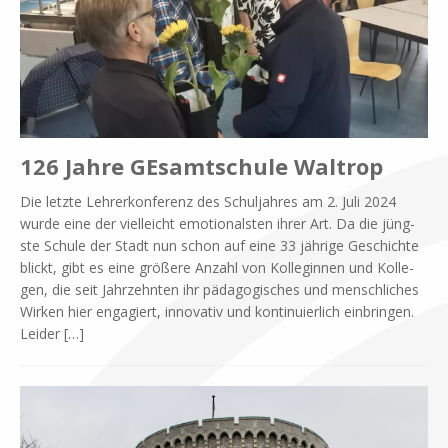
126 Jahre GEsamtschule Waltrop
Die letz­te Leh­rer­kon­fe­renz des Schul­jah­res am 2. Juli 2024
wur­de eine der viel­leicht emo­tio­nal­sten ih­rer Art. Da die jüng­
ste Schu­le der Stadt nun schon auf eine 33 jäh­ri­ge Ge­schich­te
blickt, gibt es eine grö­ße­re An­zahl von Kol­le­gin­nen und Kol­le­
gen, die seit Jahr­zehn­ten ihr päd­ago­gi­sches und mensch­li­ches
Wir­ken hier en­ga­giert, in­no­va­tiv und kon­ti­nu­ier­lich ein­brin­gen.
Lei­der
[…]