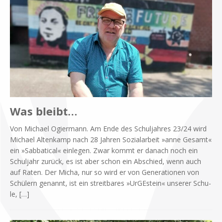
Was bleibt…
Von Mi­cha­el Ogier­mann. Am Ende des Schul­jah­res 23/24 wird
Mi­cha­el Al­ten­kamp nach 28 Jah­ren So­zi­al­ar­beit »anne Ge­samt«
ein »Sab­ba­ti­cal« ein­le­gen. Zwar kommt er da­nach noch ein
Schul­jahr zu­rück, es ist aber schon ein Ab­schied, wenn auch
auf Ra­ten. Der Mi­cha, nur so wird er von Ge­ne­ra­tio­nen von
Schü­lern ge­nannt, ist ein streit­ba­res »Ur­GE­stein« un­se­rer Schu­
le,
[…]