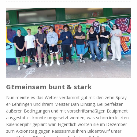
GEmeinsam bunt & stark
Nun mein­te es das Wet­ter ver­dammt gut mit den zehn Spray­­
er-Lehr­­lin­­gen und ih­rem Mei­ster Dan Din­sing. Bei per­fek­ten
äu­ße­ren Be­din­gun­gen und mit vor­schrifts­mä­ßi­gen Equip­ment
aus­ge­stat­tet konn­te um­ge­setzt wer­den, was schon im letz­ten
Ka­len­der­jahr ge­plant war. Ei­gent­lich woll­ten sie im De­zem­ber
zum Ak­ti­ons­tag ge­gen Rass­sis­mus ih­ren Bild­ent­wurf un­ter