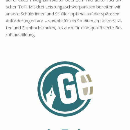
scher Teil). Mit drei Lei­stungs­schwer­punk­ten be­rei­ten wir
un­se­re Schü­le­rin­nen und Schü­ler op­ti­mal auf die spä­te­ren
An­for­de­run­gen vor – so­wohl für ein Stu­di­um an Uni­ver­si­tä­
ten und Fach­hoch­schu­len, als auch für eine qua­li­fi­zier­te Be­
rufs­aus­bil­dung.