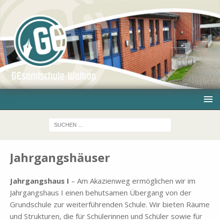
Jahrgangshäuser
Jahr­gangs­haus I
– Am Aka­zi­en­weg er­mög­li­chen wir im
Jahr­gangs­haus I ei­nen be­hut­sa­men Über­gang von der
Grund­schu­le zur wei­ter­füh­ren­den Schu­le. Wir bie­ten Räu­me
und Struk­tu­ren, die für Schü­le­rin­nen und Schü­ler so­wie für