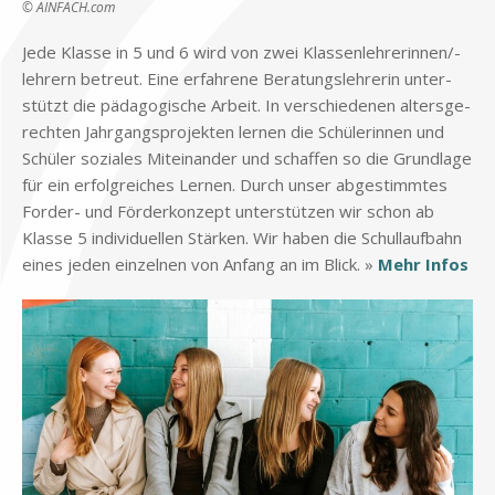
© AINFACH.com
Jede Klas­se in 5 und 6 wird von zwei Klas­sen­leh­re­rin­nen/-
leh­rern be­treut. Eine er­fah­re­ne Be­ra­tungs­leh­re­rin un­ter­
stützt die päd­ago­gi­sche Ar­beit. In ver­schie­de­nen al­ters­ge­
rech­ten Jahr­gangs­pro­jek­ten ler­nen die Schü­le­rin­nen und
Schü­ler so­zia­les Mit­ein­an­der und schaf­fen so die Grund­la­ge
für ein er­folg­rei­ches Ler­nen. Durch un­ser ab­ge­stimm­tes
For­der- und För­der­kon­zept un­ter­stüt­zen wir schon ab
Klas­se 5 in­di­vi­du­el­len Stär­ken. Wir ha­ben die Schul­lauf­bahn
ei­nes je­den ein­zel­nen von An­fang an im Blick. »
Mehr In­fos