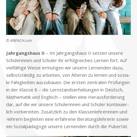
© AINFACH.com
Jahr­gangs­haus II
– Im Jahr­gangs­haus II set­zen un­se­re
Schü­le­rin­nen und Schü­ler ihr er­folg­rei­ches Ler­nen fort. Auf
viel­fäl­ti­ge Wei­se er­mu­ti­gen wir un­se­re Ler­nen­den dazu,
selbst­stän­dig zu ar­bei­ten, von Äl­te­ren zu ler­nen und so­zia­
le Fä­hig­kei­ten aus­zu­bau­en. Die er­sten zen­tra­len Prü­fun­gen
in der Klas­se 8 – die Lern­stands­er­he­bun­gen in Deutsch,
Ma­the­ma­tik und Eng­lisch – stel­len eine Her­aus­for­de­rung
dar, auf die wir un­se­re Schü­le­rin­nen und Schü­ler kon­ti­nu­ier­
lich vor­be­rei­ten. Zu­sätz­lich zu den Klas­sen­leh­re­rin­nen und
‑leh­rern be­glei­ten eine er­fah­re­ne Be­ra­tungs­leh­re­rin so­wie
ein So­zi­al­päd­ago­ge un­se­re Ler­nen­den durch die Pu­ber­tät.