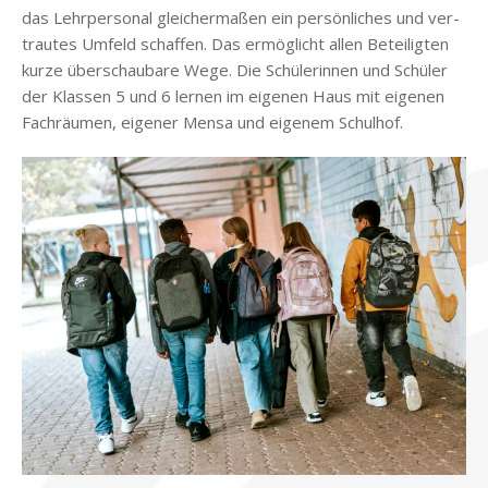
das Lehr­per­so­nal glei­cher­ma­ßen ein per­sön­li­ches und ver­
trau­tes Um­feld schaf­fen. Das er­mög­licht al­len Be­tei­lig­ten
kur­ze über­schau­ba­re Wege. Die Schü­le­rin­nen und Schü­ler
der Klas­sen 5 und 6 ler­nen im ei­ge­nen Haus mit ei­ge­nen
Fach­räu­men, ei­ge­ner Men­sa und ei­ge­nem Schul­hof.