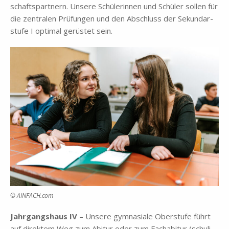
schafts­part­nern. Un­se­re Schü­le­rin­nen und Schü­ler sol­len für
die zen­tra­len Prü­fun­gen und den Ab­schluss der Se­kun­dar­
stu­fe I op­ti­mal ge­rü­stet sein.
© AINFACH.com
Jahr­gangs­haus IV
– Un­se­re gym­na­sia­le Ober­stu­fe führt
auf di­rek­tem Weg zum Ab­itur oder zum Fach­ab­itur (schu­li­