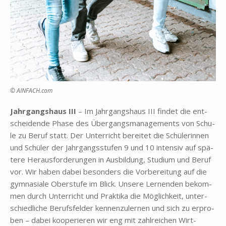
© AINFACH.com
Jahr­gangs­haus III
– Im Jahr­gangs­haus III fin­det die ent­
schei­den­de Pha­se des Über­gangs­ma­nage­ments von Schu­
le zu Be­ruf statt. Der Un­ter­richt be­rei­tet die Schü­le­rin­nen
und Schü­ler der Jahr­gangs­stu­fen 9 und 10 in­ten­siv auf spä­
te­re Her­aus­for­de­run­gen in Aus­bil­dung, Stu­di­um und Be­ruf
vor. Wir ha­ben da­bei be­son­ders die Vor­be­rei­tung auf die
gym­na­sia­le Ober­stu­fe im Blick. Un­se­re Ler­nen­den be­kom­
men durch Un­ter­richt und Prak­ti­ka die Mög­lich­keit, un­ter­
schied­li­che Be­rufs­fel­der ken­nen­zu­ler­nen und sich zu er­pro­
ben – da­bei ko­ope­rie­ren wir eng mit zahl­rei­chen Wirt­