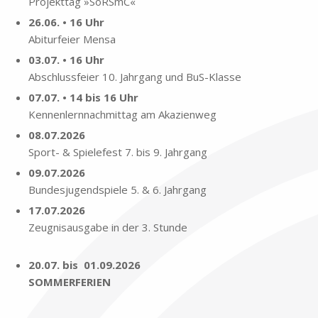
Pro­jekt­tag »SoRSmC«
26.06. • 16 Uhr
Ab­itur­fei­er Men­sa
03.07. • 16 Uhr
Ab­schluss­fei­er 10. Jahr­gang und BuS-Klas­se
07.07. • 14 bis 16 Uhr
Ken­nen­lern­nach­mit­tag am Aka­zi­en­weg
08.07.2026
Sport- & Spie­le­fest 7. bis 9. Jahr­gang
09.07.2026
Bun­des­ju­gend­spie­le 5. & 6. Jahr­gang
17.07.2026
Zeug­nis­aus­ga­be in der 3. Stun­de
.
20.07. bis 01.09.2026
SOMMERFERIEN