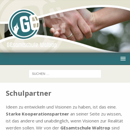
Schulpartner
Ideen zu ent­wickeln und Vi­sio­nen zu ha­ben, ist das eine.
Star­ke Ko­ope­ra­ti­ons­part­ner
an sei­ner Sei­te zu wis­sen,
ist das an­de­re und un­ab­ding­lich, wenn Vi­sio­nen zur Rea­li­tät
wer­den sol­len. Wir von der
GE­samt­schu­le Wal­trop
sind