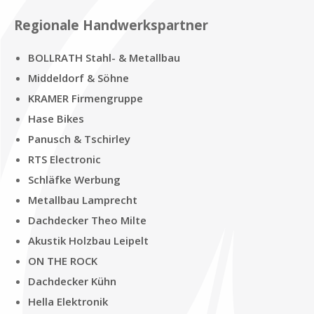
Re­gio­na­le Hand­werks­part­ner
BOLLRATH Stahl- &
Me­tall­bau
Mid­del­dorf & Söh­ne
KRAMER Fir­men­grup­pe
Hase Bikes
Pa­nusch & Tschir­ley
RTS Elec­tro­nic
Schläf­ke Wer­bung
Me­tall­bau Lam­precht
Dach­decker Theo Mil­te
Aku­stik Holz­bau Lei­pelt
ON THE ROCK
Dach­decker Kühn
Hel­la Elek­tro­nik