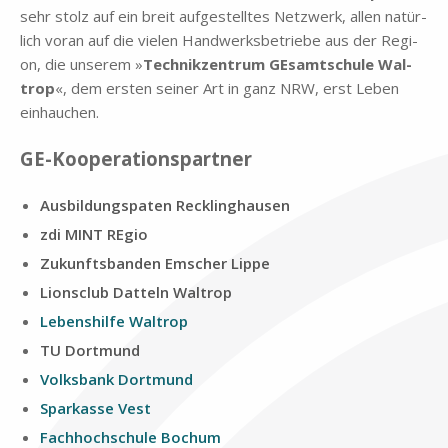
sehr stolz auf ein breit auf­ge­stell­tes Netz­werk, al­len na­tür­
lich vor­an auf die vie­len Hand­werks­be­trie­be aus der Re­gi­
on, die un­se­rem »
Tech­nik­zen­trum GE­samt­schu­le Wal­
trop
«, dem er­sten sei­ner Art in ganz NRW, erst Le­ben
ein­hau­chen.
GE-Ko­ope­ra­ti­ons­part­ner
Aus­bil­dungs­pa­ten Reck­ling­hau­sen
zdi MINT RE­gio
Zu­kunfts­ban­den Em­scher Lip­pe
Li­ons­club Dat­teln Wal­trop
Le­bens­hil­fe Wal­trop
TU Dort­mund
Volks­bank Dort­mund
Spar­kas­se Vest
Fach­hoch­schu­le Bo­chum