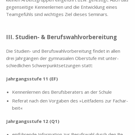
ge­gen­sei­ti­ge Ken­nen­ler­nen und die Ent­wick­lung ei­nes
Team­ge­fühls sind wich­ti­ges Ziel die­ses Se­mi­nars.
.
III. Stu­di­en- & Be­rufs­wahl­vor­be­rei­tung
Die Stu­di­en- und Be­rufs­wahl­vor­be­rei­tung fin­det in al­len
drei Jahr­gän­gen der gym­na­sia­len Ober­stu­fe mit un­ter­
schied­li­chen Schwer­punkt­set­zun­gen statt:
Jahr­gangs­stu­fe 11 (EF)
Ken­nen­ler­nen des Be­rufs­be­ra­ters an der Schu­le
Re­fe­rat nach den Vor­ga­ben des »Leit­fa­dens zur Fach­ar­
beit«
Jahr­gangs­stu­fe 12 (Q1)
ein­füh­ren­de In­for­ma­ti­on zur Be­rufs­wahl durch den Be­