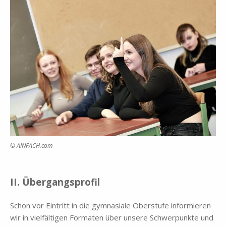
© AINFACH.com
.
II. Über­gangs­pro­fil
Schon vor Ein­tritt in die gym­na­sia­le Ober­stu­fe in­for­mie­ren
wir in viel­fäl­ti­gen For­ma­ten über un­se­re Schwer­punk­te und