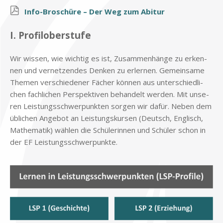
Info-Bro­schü­re – Der Weg zum Ab­itur
I. Pro­fil­ober­stu­fe
Wir wis­sen, wie wich­tig es ist, Zu­sam­men­hän­ge zu er­ken­
nen und ver­net­zen­des Den­ken zu er­ler­nen. Ge­mein­sa­me
The­men ver­schie­de­ner Fä­cher kön­nen aus un­ter­schied­li­
chen fach­li­chen Per­spek­ti­ven be­han­delt wer­den. Mit un­se­
ren Lei­stungs­schwer­punk­ten sor­gen wir da­für. Ne­ben dem
üb­li­chen An­ge­bot an Lei­stungs­kur­sen (Deutsch, Eng­lisch,
Ma­the­ma­tik) wäh­len die Schü­le­rin­nen und Schü­ler schon in
der EF Lei­stungs­schwer­punk­te.