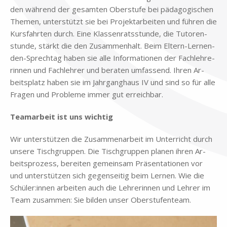
den wäh­rend der ge­sam­ten Ober­stu­fe bei päd­ago­gi­schen
The­men, un­ter­stützt sie bei Pro­jekt­ar­bei­ten und füh­ren die
Kurs­fahr­ten durch. Eine Klas­sen­rats­stun­de, die Tu­to­ren­
stun­de, stärkt die den Zu­sam­men­halt. Beim El­tern-Ler­nen­
den-Sprech­tag ha­ben sie alle In­for­ma­tio­nen der Fach­leh­re­
rin­nen und Fach­leh­rer und be­ra­ten um­fas­send. Ih­ren Ar­
beits­platz ha­ben sie im Jahr­gang­haus IV und sind so für alle
Fra­gen und Pro­ble­me im­mer gut er­reich­bar.
Team­ar­beit ist uns wich­tig
Wir un­ter­stüt­zen die Zu­sam­men­ar­beit im Un­ter­richt durch
un­se­re Tisch­grup­pen. Die Tisch­grup­pen pla­nen ih­ren Ar­
beits­pro­zess, be­rei­ten ge­mein­sam Prä­sen­ta­tio­nen vor
und un­ter­stüt­zen sich ge­gen­sei­tig beim Ler­nen. Wie die
Schüler:innen ar­bei­ten auch die Leh­re­rin­nen und Leh­rer im
Team zu­sam­men: Sie bil­den un­ser Ober­stu­fenteam.