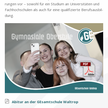
run­gen vor – so­wohl für ein Stu­di­um an Uni­ver­si­tä­ten und
Fach­hoch­schu­len als auch für eine qua­li­fi­zier­te Be­rufs­aus­bil­
dung.
Ab­itur an der GE­samt­schu­le Wal­trop