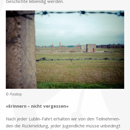
Ge­schich­te le­ben­dig wer­den.
© Pix­a­bay
»Er­in­nern – nicht ver­ges­sen«
Nach je­der Lu­b­lin-Fahrt er­hal­ten wir von den Teil­neh­men­
den die Rück­mel­dung, je­der Ju­gend­li­che müs­se un­be­dingt