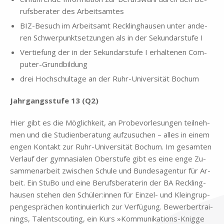
rufs­be­ra­ter des Ar­beits­am­tes
BIZ-Be­such im Ar­beits­amt Reck­ling­hau­sen un­ter an­de­
ren Schwer­punkt­set­zun­gen als in der Se­kun­dar­stu­fe I
Ver­tie­fung der in der Se­kun­dar­stu­fe I er­hal­te­nen Com­
pu­ter-Grund­bil­dung
drei Hoch­schul­ta­ge an der Ruhr-Uni­ver­si­tät Bo­chum
Jahr­gangs­stu­fe 13 (Q2)
Hier gibt es die Mög­lich­keit, an Pro­be­vor­le­sun­gen teil­neh­
men und die Stu­di­en­be­ra­tung auf­zu­su­chen – al­les in ei­nem
en­gen Kon­takt zur Ruhr-Uni­ver­si­tät Bo­chum. Im ge­sam­ten
Ver­lauf der gym­na­sia­len Ober­stu­fe gibt es eine enge Zu­
sam­men­ar­beit zwi­schen Schu­le und Bun­des­agen­tur für Ar­
beit. Ein Stu­Bo und eine Be­rufs­be­ra­te­rin der BA Reck­ling­
hau­sen ste­hen den Schüler:innen für Ein­zel- und Klein­grup­
pen­ge­sprä­chen kon­ti­nu­ier­lich zur Ver­fü­gung. Be­wer­ber­trai­
nings, Ta­lent­scou­ting, ein Kurs »Kom­mu­ni­ka­ti­ons-Knig­ge