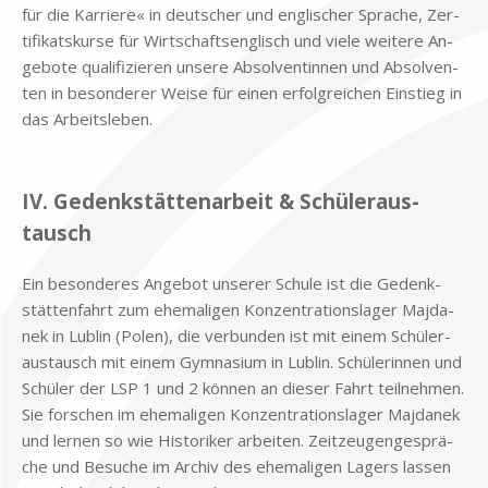
für die Kar­rie­re« in deut­scher und eng­li­scher Spra­che, Zer­
ti­fi­kats­kur­se für Wirt­schafts­eng­lisch und vie­le wei­te­re An­
ge­bo­te qua­li­fi­zie­ren un­se­re Ab­sol­ven­tin­nen und Ab­sol­ven­
ten in be­son­de­rer Wei­se für ei­nen er­folg­rei­chen Ein­stieg in
das Ar­beits­le­ben.
.
IV. Ge­denk­stät­ten­ar­beit & Schü­ler­aus­
tausch
Ein be­son­de­res An­ge­bot un­se­rer Schu­le ist die Ge­denk­
stät­ten­fahrt zum ehe­ma­li­gen Kon­zen­tra­ti­ons­la­ger Maj­da­
nek in Lu­b­lin (Po­len), die ver­bun­den ist mit ei­nem Schü­ler­
aus­tausch mit ei­nem Gym­na­si­um in Lu­b­lin. Schü­le­rin­nen und
Schü­ler der LSP 1 und 2 kön­nen an die­ser Fahrt teil­neh­men.
Sie for­schen im ehe­ma­li­gen Kon­zen­tra­ti­ons­la­ger Maj­da­nek
und ler­nen so wie Hi­sto­ri­ker ar­bei­ten. Zeit­zeu­gen­ge­sprä­
che und Be­su­che im Ar­chiv des ehe­ma­li­gen La­gers las­sen