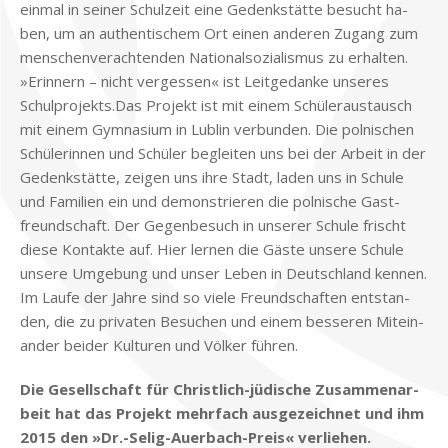
ein­mal in sei­ner Schul­zeit eine Ge­denk­stät­te be­sucht ha­
ben, um an au­then­ti­schem Ort ei­nen an­de­ren Zu­gang zum
men­schen­ver­ach­ten­den Na­tio­nal­so­zia­lis­mus zu er­hal­ten.
»Er­in­nern – nicht ver­ges­sen« ist Leit­ge­dan­ke un­se­res
Schulprojekts.Das Pro­jekt ist mit ei­nem Schü­ler­aus­tausch
mit ei­nem Gym­na­si­um in Lu­b­lin ver­bun­den. Die pol­ni­schen
Schü­le­rin­nen und Schü­ler be­glei­ten uns bei der Ar­beit in der
Ge­denk­stät­te, zei­gen uns ihre Stadt, la­den uns in Schu­le
und Fa­mi­li­en ein und de­mon­strie­ren die pol­ni­sche Gast­
freund­schaft. Der Ge­gen­be­such in un­se­rer Schu­le frischt
die­se Kon­tak­te auf. Hier ler­nen die Gä­ste un­se­re Schu­le
un­se­re Um­ge­bung und un­ser Le­ben in Deutsch­land ken­nen.
Im Lau­fe der Jah­re sind so vie­le Freund­schaf­ten ent­stan­
den, die zu pri­va­ten Be­su­chen und ei­nem bes­se­ren Mit­ein­
an­der bei­der Kul­tu­ren und Völ­ker füh­ren.
Die Ge­sell­schaft für Christ­lich-jü­di­sche Zu­sam­men­ar­
beit hat das Pro­jekt mehr­fach aus­ge­zeich­net und ihm
2015 den »Dr.-Selig-Auerbach-Preis« ver­lie­hen.