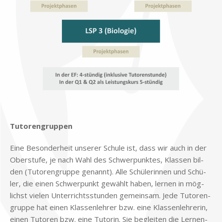
.
Tu­toren­grup­pen
Eine Be­son­der­heit un­se­rer Schu­le ist, dass wir auch in der
Ober­stu­fe, je nach Wahl des Schwer­punk­tes, Klas­sen bil­
den (Tu­toren­grup­pe ge­nannt). Alle Schü­le­rin­nen und Schü­
ler, die ei­nen Schwer­punkt ge­wählt ha­ben, ler­nen in mög­
lichst vie­len Un­ter­richts­stun­den ge­mein­sam. Jede Tu­toren­
grup­pe hat ei­nen Klas­sen­leh­rer bzw. eine Klas­sen­leh­re­rin,
ei­nen Tu­to­ren bzw. eine Tu­to­rin. Sie be­glei­ten die Ler­nen­