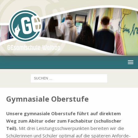
Gymnasiale Oberstufe
Un­se­re gym­na­sia­le Ober­stu­fe führt auf di­rek­tem
Weg zum Ab­itur oder zum Fach­ab­itur (schu­li­scher
Teil).
Mit drei Lei­stungs­schwer­punk­ten be­rei­ten wir die
Schü­le­rin­nen und Schü­ler op­ti­mal auf die spä­te­ren An­for­de­