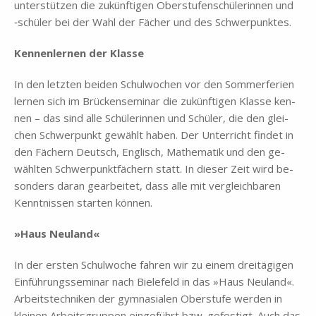
un­ter­stüt­zen die zu­künf­ti­gen Ober­stu­fen­schü­le­rin­nen und
‑schü­ler bei der Wahl der Fä­cher und des Schwer­punk­tes.
Ken­nen­ler­nen der Klas­se
In den letz­ten bei­den Schul­wo­chen vor den Som­mer­fe­ri­en
ler­nen sich im Brück­ense­mi­nar die zu­künf­ti­gen Klas­se ken­
nen – das sind alle Schü­le­rin­nen und Schü­ler, die den glei­
chen Schwer­punkt ge­wählt ha­ben. Der Un­ter­richt fin­det in
den Fä­chern Deutsch, Eng­lisch, Ma­the­ma­tik und den ge­
wähl­ten Schwer­punkt­fä­chern statt. In die­ser Zeit wird be­
son­ders dar­an ge­ar­bei­tet, dass alle mit ver­gleich­ba­ren
Kennt­nis­sen star­ten kön­nen.
»Haus Neu­land«
In der er­sten Schul­wo­che fah­ren wir zu ei­nem drei­tä­gi­gen
Ein­füh­rungs­se­mi­nar nach Bie­le­feld in das »Haus Neu­land«.
Ar­beits­tech­ni­ken der gym­na­sia­len Ober­stu­fe wer­den in
klei­nen Ar­beits­grup­pen ein­ge­führt bzw. ge­fe­stigt. Auch das