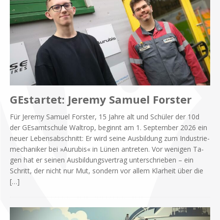
GEstartet: Jeremy Samuel Forster
Für Je­re­my Sa­mu­el For­ster, 15 Jah­re alt und Schü­ler der 10d
der GE­samt­schu­le Wal­trop, be­ginnt am 1. Sep­tem­ber 2026 ein
neu­er Le­bens­ab­schnitt: Er wird sei­ne Aus­bil­dung zum In­du­strie­
me­cha­ni­ker bei »Au­ru­bis« in Lü­nen an­tre­ten. Vor we­ni­gen Ta­
gen hat er sei­nen Aus­bil­dungs­ver­trag un­ter­schrie­ben – ein
Schritt, der nicht nur Mut, son­dern vor al­lem Klar­heit über die
[…]