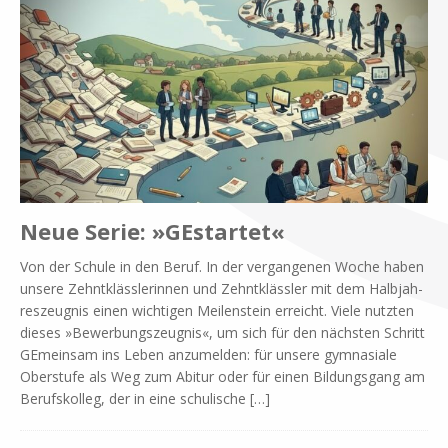
Neue Serie: »GEstartet«
Von der Schu­le in den Be­ruf. In der ver­gan­ge­nen Wo­che ha­ben
un­se­re Zehnt­kläss­le­rin­nen und Zehnt­kläss­ler mit dem Halb­jah­
res­zeug­nis ei­nen wich­ti­gen Mei­len­stein er­reicht. Vie­le nutz­ten
die­ses »Be­wer­bungs­zeug­nis«, um sich für den näch­sten Schritt
GE­mein­sam ins Le­ben an­zu­mel­den: für un­se­re gym­na­sia­le
Ober­stu­fe als Weg zum Ab­itur oder für ei­nen Bil­dungs­gang am
Be­rufs­kol­leg, der in eine schu­li­sche
[…]