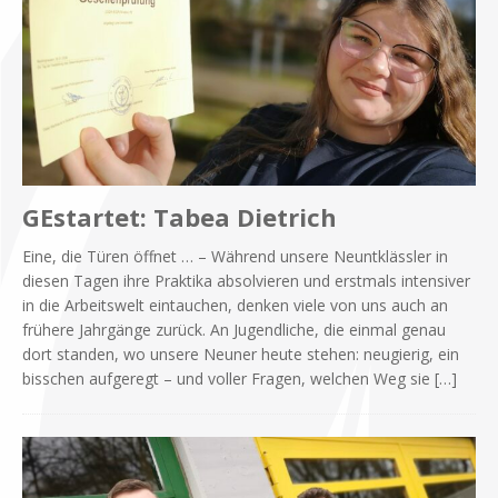
GEstartet: Tabea Dietrich
Eine, die Tü­ren öff­net … – Wäh­rend un­se­re Neunt­kläss­ler in
die­sen Ta­gen ihre Prak­ti­ka ab­sol­vie­ren und erst­mals in­ten­si­ver
in die Ar­beits­welt ein­tau­chen, den­ken vie­le von uns auch an
frü­he­re Jahr­gän­ge zu­rück. An Ju­gend­li­che, die ein­mal ge­nau
dort stan­den, wo un­se­re Neu­ner heu­te ste­hen: neu­gie­rig, ein
biss­chen auf­ge­regt – und vol­ler Fra­gen, wel­chen Weg sie
[…]