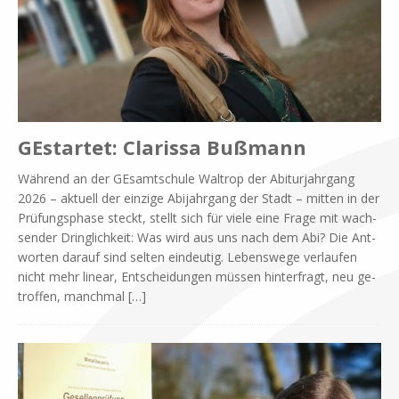
GEstartet: Clarissa Bußmann
Wäh­rend an der GE­samt­schu­le Wal­trop der Ab­itur­jahr­gang
2026 – ak­tu­ell der ein­zi­ge Abi­jahr­gang der Stadt – mit­ten in der
Prü­fungs­pha­se steckt, stellt sich für vie­le eine Fra­ge mit wach­
sen­der Dring­lich­keit: Was wird aus uns nach dem Abi? Die Ant­
wor­ten dar­auf sind sel­ten ein­deu­tig. Le­bens­we­ge ver­lau­fen
nicht mehr li­ne­ar, Ent­schei­dun­gen müs­sen hin­ter­fragt, neu ge­
trof­fen, manch­mal
[…]