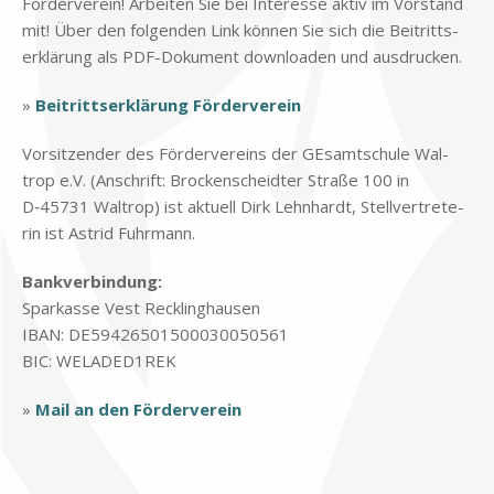
För­der­ver­ein! Ar­bei­ten Sie bei In­ter­es­se ak­tiv im Vor­stand
mit! Über den fol­gen­den Link kön­nen Sie sich die Bei­tritts­
er­klä­rung als PDF-Do­ku­ment down­loa­den und aus­drucken.
»
Bei­tritts­er­klä­rung För­der­ver­ein
Vor­sit­zen­der des För­der­ver­eins der GE­samt­schu­le Wal­
trop e.V. (An­schrift: Brocken­scheid­ter Stra­ße 100 in
D‑45731 Wal­trop) ist ak­tu­ell Dirk Lehn­hardt, Stell­ver­tre­te­
rin ist Astrid Fuhr­mann.
Bank­ver­bin­dung:
Spar­kas­se Vest Reck­ling­hau­sen
IBAN: DE59426501500030050561
BIC: WELADED1REK
»
Mail an den För­der­ver­ein