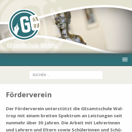
Förderverein
Der För­der­ver­ein un­ter­stützt die GE­samt­schu­le Wal­
trop mit ei­nem brei­ten Spek­trum an Lei­stun­gen seit
nun­mehr über 30 Jah­ren. Die Ar­beit mit Leh­re­rin­nen
und Leh­rern und El­tern so­wie Schü­le­rin­nen und Schü­