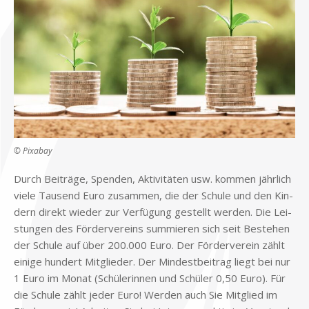
© Pix­a­bay
Durch Bei­trä­ge, Spen­den, Ak­ti­vi­tä­ten usw. kom­men jähr­lich
vie­le Tau­send Euro zu­sam­men, die der Schu­le und den Kin­
dern di­rekt wie­der zur Ver­fü­gung ge­stellt wer­den. Die Lei­
stun­gen des För­der­ver­eins sum­mie­ren sich seit Be­stehen
der Schu­le auf über 200.000 Euro. Der För­der­ver­ein zählt
ei­ni­ge hun­dert Mit­glie­der. Der Min­dest­bei­trag liegt bei nur
1 Euro im Mo­nat (Schü­le­rin­nen und Schü­ler 0,50 Euro). Für
die Schu­le zählt je­der Euro! Wer­den auch Sie Mit­glied im