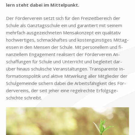
lern steht da­bei im Mit­tel­punkt.
Der För­der­ver­ein setzt sich für den Frei­zeit­be­reich der
Schu­le als Ganz­tags­schu­le ein und ga­ran­tiert mit sei­nem
mehr­fach aus­ge­zeich­ne­ten Men­sa­kon­zept ein qua­li­ta­tiv
hoch­wer­ti­ges, schmack­haf­tes und ko­sten­gün­sti­ges Mit­tag­
essen in den Men­sen der Schu­le. Mit per­so­nel­lem und fi­
nan­zi­el­lem En­ga­ge­ment rea­li­siert der För­der­ver­ein An­
schaf­fun­gen für Schu­le und Un­ter­richt und be­glei­tet dar­
über hin­aus schu­li­sche Ver­an­stal­tun­gen. Trans­pa­ren­te In­
for­ma­ti­ons­po­li­tik und ak­ti­ve Mit­wir­kung al­ler Mit­glie­der der
Schul­ge­mein­de si­chern da­bei die Ar­beits­fä­hig­keit des För­
der­ver­eins, der seit je­her eine re­gel­rech­te Er­folgs­ge­
schich­te schreibt.