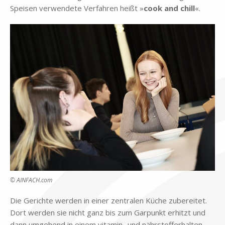
Spei­sen ver­wen­de­te Ver­fah­ren heißt »
cook and chill
«.
© AINFACH.com
Die Ge­rich­te wer­den in ei­ner zen­tra­len Kü­che zu­be­rei­tet.
Dort wer­den sie nicht ganz bis zum Gar­punkt er­hitzt und
dann um­ge­hend in ei­nem vit­amin- und nähr­stoff­er­hal­ten­