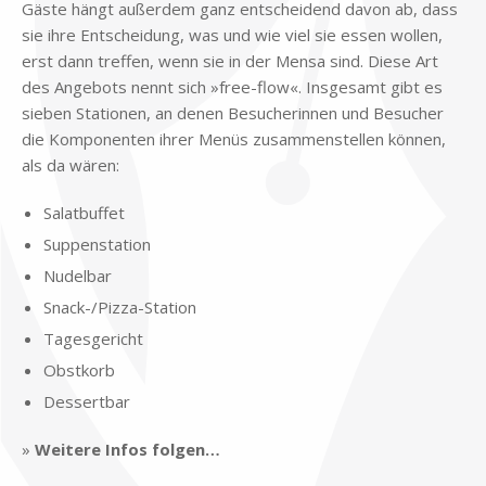
Gä­ste hängt au­ßer­dem ganz ent­schei­dend da­von ab, dass
sie ihre Ent­schei­dung, was und wie viel sie es­sen wol­len,
erst dann tref­fen, wenn sie in der Men­sa sind. Die­se Art
des An­ge­bots nennt sich »free-flow«. Ins­ge­samt gibt es
sie­ben Sta­tio­nen, an de­nen Be­su­che­rin­nen und Be­su­cher
die Kom­po­nen­ten ih­rer Me­nüs zu­sam­men­stel­len kön­nen,
als da wä­ren:
Sa­lat­buf­fet
Sup­pen­sta­ti­on
Nu­del­bar
Snack-/Piz­za-Sta­ti­on
Ta­ges­ge­richt
Obst­korb
Des­sert­bar
»
Wei­te­re In­fos fol­gen…