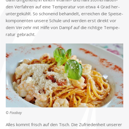
den Ver­fah­ren auf eine Tem­pe­ra­tur von etwa 4 Grad her­
un­ter­ge­kühlt. So scho­nend be­han­delt, er­rei­chen die Spei­se­
kom­po­nen­ten un­se­re Schu­le und wer­den erst di­rekt vor
dem Ver­zehr mit Hil­fe von Dampf auf die rich­ti­ge Tem­pe­
ra­tur ge­bracht.
© Pix­a­bay
Al­les kommt frisch auf den Tisch. Die Zu­frie­den­heit un­se­rer