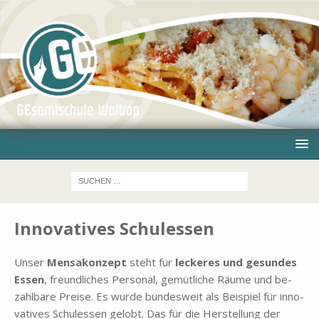
Innovatives Schulessen
Un­ser
Men­sa­kon­zept
steht für
lecke­res und ge­sun­des
Es­sen
, freund­li­ches Per­so­nal, ge­müt­li­che Räu­me und be­
zahl­ba­re Prei­se. Es wur­de bun­des­weit als Bei­spiel für in­no­
va­ti­ves Schu­les­sen ge­lobt. Das für die Her­stel­lung der