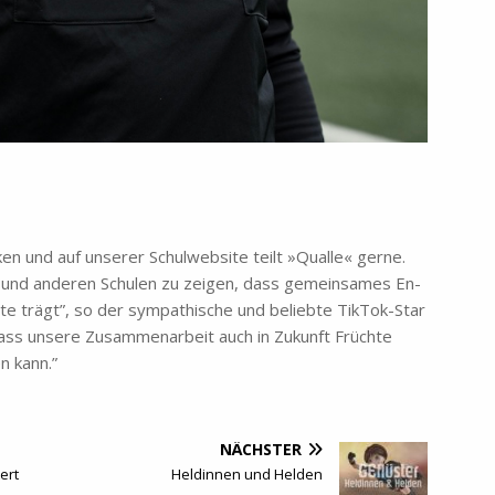
ken und auf un­se­rer Schul­web­site teilt »Qual­le« ger­ne.
­len und an­de­ren Schu­len zu zei­gen, dass ge­mein­sa­mes En­
te trägt”, so der sym­pa­thi­sche und be­lieb­te Tik­Tok-Star
dass un­se­re Zu­sam­men­ar­beit auch in Zu­kunft Früch­te
en kann.”
NÄCHSTER
ert
Heldinnen und Helden