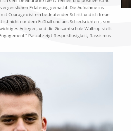
h sehr be­ein­druckt! Die Of­fen­heit und po­si­ti­ve At­mo­
ver­gess­li­chen Er­fah­rung ge­macht. Die Auf­nah­me ins
mit Cou­ra­ge« ist ein be­deu­ten­der Schritt und ich freue
t ist nicht nur dem Fuß­ball und uns Schieds­rich­tern, son­
wich­ti­ges An­lie­gen, und die Ge­samt­schu­le Wal­trop stellt
n­ga­ge­ment.” Pas­cal zeigt Re­spekt­lo­sig­keit, Ras­sis­mus