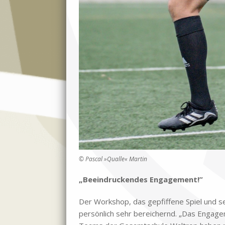
© Pas­cal »Qual­le« Mar­tin
„Be­ein­drucken­des En­ga­ge­ment!”
Der Work­shop, das ge­pfif­fe­ne Spiel und 
per­sön­lich sehr be­rei­chernd. „Das En­ga­g