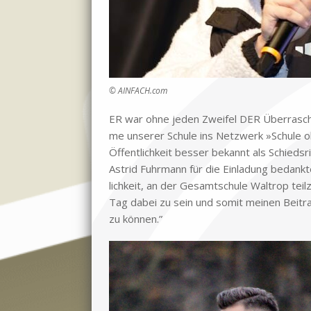
© AINFACH.com
ER war ohne je­den Zwei­fel DER Über­ra­s
me un­se­rer Schu­le ins Netz­werk »Schu­le o
Öf­fent­lich­keit bes­ser be­kannt als Schieds­ri
Astrid Fuhr­mann für die Ein­la­dung be­dank­
lich­keit, an der Ge­samt­schu­le Wal­trop tei
Tag da­bei zu sein und so­mit mei­nen Bei­tra
zu kön­nen.”