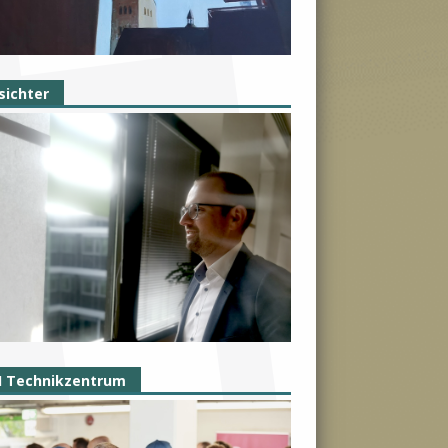
sichter
I Technikzentrum