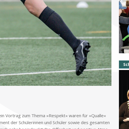
Sc
sein Vor­trag zum The­ma »Re­spekt« wa­ren für »Qual­le«
e­ment der Schü­le­rin­nen und Schü­ler so­wie des ge­sam­ten