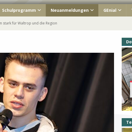
Schulprogramm
Neuanmeldungen
GEnial
 stark für Waltrop und die Region
ahrgang macht Schule!
Do
ish« unterwegs
s Kennenlernfest
Waltrop – immer Teil unserer GEschichte
Te