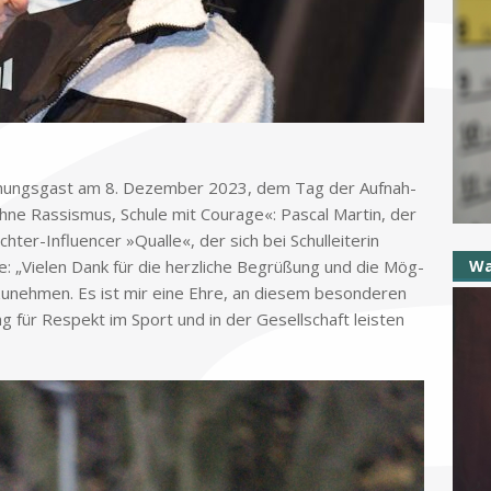
chungs­gast am 8. De­zem­ber 2023, dem Tag der Auf­nah­
hne Ras­sis­mus, Schu­le mit Cou­ra­ge«: Pas­cal Mar­tin, der
ch­ter-In­fluen­cer »Qual­le«, der sich bei Schul­lei­te­rin
te: „Vie­len Dank für die herz­li­che Be­grü­ßung und die Mög­
Wa
l­zu­neh­men. Es ist mir eine Ehre, an die­sem be­son­de­ren
g für Re­spekt im Sport und in der Ge­sell­schaft lei­sten