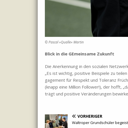
© Pas­cal »Qual­le« Mar­tin
Blick in die GE­mein­sa­me Zu­kunft
Die An­er­ken­nung in den so­zia­len Netz­wer­
„Es ist wich­tig, po­si­ti­ve Bei­spie­le zu tei
ga­ge­ment für Re­spekt und To­le­ranz Früch­
(knapp eine Mil­li­on Fol­lower!), der hofft, „
trägt und po­si­ti­ve Ver­än­de­run­gen be­wir­k
VORHERIGER
Waltroper Grundschüler begeist