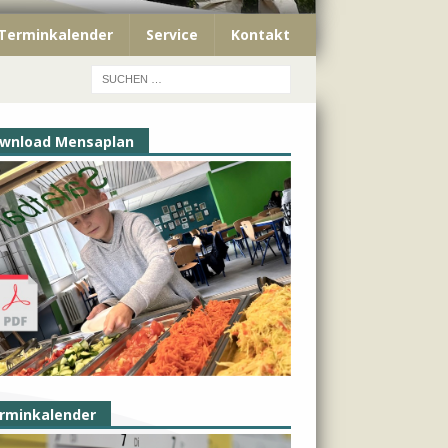
Terminkalender
Service
Kontakt
wnload Mensaplan
rminkalender