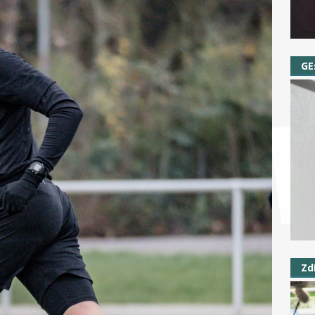
GE
Zd