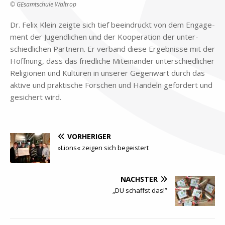
© GE­samt­schu­le Wal­trop
Dr. Fe­lix Klein zeig­te sich tief be­ein­druckt von dem En­ga­ge­
ment der Ju­gend­li­chen und der Ko­ope­ra­ti­on der un­ter­
schied­li­chen Part­nern. Er ver­band die­se Er­geb­nis­se mit der
Hoff­nung, dass das fried­li­che Mit­ein­an­der un­ter­schied­li­cher
Re­li­gio­nen und Kul­tu­ren in un­se­rer Ge­gen­wart durch das
ak­ti­ve und prak­ti­sche For­schen und Han­deln ge­för­dert und
ge­si­chert wird.
VORHERIGER
»Lions« zeigen sich begeistert
NÄCHSTER
„DU schaffst das!”