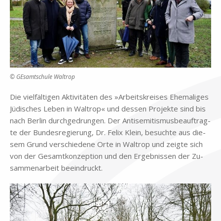
© GEsamtschule Waltrop
Die viel­fäl­ti­gen Ak­ti­vi­tä­ten des »Ar­beits­krei­ses Ehe­ma­li­ges
Jü­di­sches Le­ben in Wal­trop« und des­sen Pro­jek­te sind bis
nach Ber­lin durch­ge­drun­gen. Der An­ti­se­mi­tis­mus­be­auf­trag­
te der Bun­des­re­gie­rung, Dr. Fe­lix Klein, be­such­te aus die­
sem Grund ver­schie­de­ne Orte in Wal­trop und zeig­te sich
von der Ge­samt­kon­zep­ti­on und den Er­geb­nis­sen der Zu­
sam­men­ar­beit be­ein­druckt.