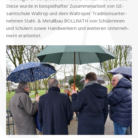
Die­se wur­de in bei­spiel­haf­ter Zu­sam­men­ar­beit von GE­
samt­schu­le Wal­trop und dem Wal­tro­per Tra­di­ti­ons­un­ter­
neh­men Stahl- & Me­tall­bau BOLLRATH von Schü­le­rin­nen
und Schü­lern so­wie Hand­wer­kern und wei­te­ren Un­ter­neh­
mern er­ar­bei­tet.