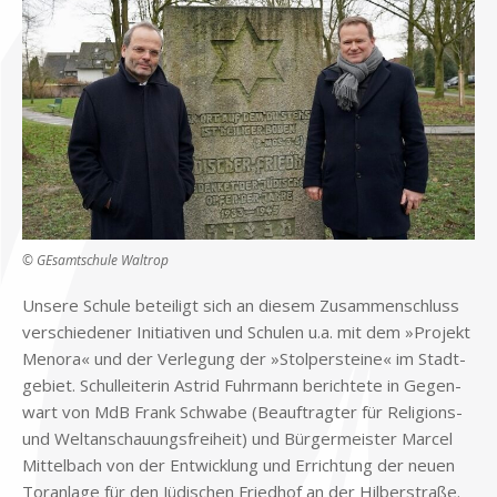
© GE­samt­schu­le Wal­trop
Un­se­re Schu­le be­tei­ligt sich an die­sem Zu­sam­men­schluss
ver­schie­de­ner In­itia­ti­ven und Schu­len u.a. mit dem »Pro­jekt
Me­no­ra« und der Ver­le­gung der »Stol­per­stei­ne« im Stadt­
ge­biet. Schul­lei­te­rin Astrid Fuhr­mann be­rich­te­te in Ge­gen­
wart von MdB Frank Schwa­be (Be­auf­trag­ter für Re­li­gi­ons-
und Welt­an­schau­ungs­frei­heit) und Bür­ger­mei­ster Mar­cel
Mit­tel­bach von der Ent­wick­lung und Er­rich­tung der neu­en
Tor­an­la­ge für den Jü­di­schen Fried­hof an der Hil­ber­stra­ße.