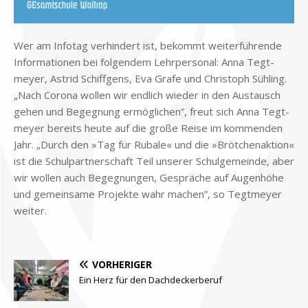
Wer am In­fo­tag ver­hin­dert ist, be­kommt wei­ter­füh­ren­de
In­for­ma­tio­nen bei fol­gen­dem Lehr­per­so­nal: Anna Tegt­
mey­er, Astrid Schiff­gens, Eva Gra­fe und Chri­stoph Süh­ling.
„Nach Co­ro­na wol­len wir end­lich wie­der in den Aus­tausch
ge­hen und Be­geg­nung er­mög­li­chen”, freut sich Anna Tegt­
mey­er be­reits heu­te auf die gro­ße Rei­se im kom­men­den
Jahr. „Durch den »Tag für Ru­ba­le« und die »Bröt­chen­ak­ti­on«
ist die Schul­part­ner­schaft Teil un­se­rer Schul­ge­mein­de, aber
wir wol­len auch Be­geg­nun­gen, Ge­sprä­che auf Au­gen­hö­he
und ge­mein­sa­me Pro­jek­te wahr ma­chen”, so Tegt­mey­er
wei­ter.
VORHERIGER
Ein Herz für den Dachdeckerberuf