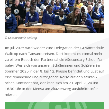
© GEsamtschule Waltrop
Im Juli 2025 wird wie­der eine De­le­ga­ti­on der GE­samt­schu­le
Wal­trop nach Tan­sa­nia rei­sen. Dort kommt es ein­mal mehr
zu ei­nem Be­such der Part­ner­schu­le »Se­con­da­ry School Ru­
ba­le«. Wer sich von un­se­ren Schü­le­rin­nen und Schü­lern im
Som­mer 2025 in der 8. bis 12. Klas­se be­fin­det und Lust auf
eine span­nen­de und auf­re­gen­de Rei­se auf den afri­ka­ni­
schen Kon­ti­nent hat, der kann sich am 23. April 2024 um
16.30 Uhr in der Men­sa am Aka­zi­en­weg aus­führ­lich in­for­
mie­ren.