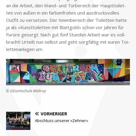
an die Ar­beit, den Wand- und Tür­be­reich der Haupt­toi­let­
ten von au­ßen in ein far­ben­fro­hes und aus­drucks­vol­les
Out­fit zu ver­set­zen. Der In­nen­be­reich der Toi­let­ten hat­te
ja als »Kunst­toi­let­ten mit Blatt­gold« schon vor Jah­ren für
Fu­ro­re ge­sorgt. Nach gut fünf Stun­den Ar­beit war es voll­
bracht! Ur­teilt nun selbst und geht sorg­fäl­tig mit eu­ren Toi­
let­ten­an­la­gen um.
© GE­samt­schu­le Wal­trop
VORHERIGER
Abschluss unserer »Zehner«