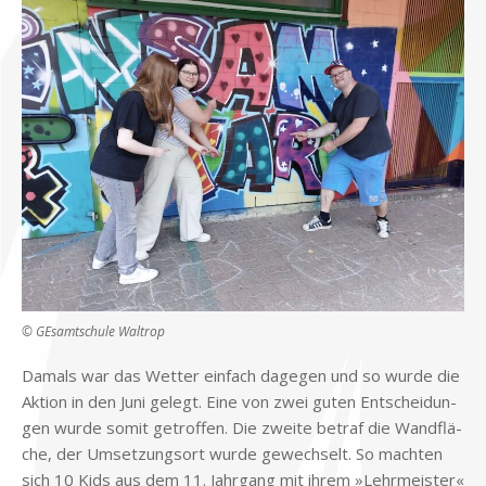
© GE­samt­schu­le Wal­trop
Da­mals war das Wet­ter ein­fach da­ge­gen und so wur­de die
Ak­ti­on in den Juni ge­legt. Eine von zwei gu­ten Ent­schei­dun­
gen wur­de so­mit ge­trof­fen. Die zwei­te be­traf die Wand­flä­
che, der Um­set­zungs­ort wur­de ge­wech­selt. So mach­ten
sich 10 Kids aus dem 11. Jahr­gang mit ih­rem »Lehr­mei­ster«