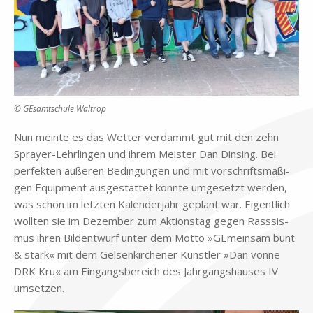
© GEsamtschule Waltrop
Nun mein­te es das Wet­ter ver­dammt gut mit den zehn
Spray­er-Lehr­lin­gen und ih­rem Mei­ster Dan Din­sing. Bei
per­fek­ten äu­ße­ren Be­din­gun­gen und mit vor­schrifts­mä­ßi­
gen Equip­ment aus­ge­stat­tet konn­te um­ge­setzt wer­den,
was schon im letz­ten Ka­len­der­jahr ge­plant war. Ei­gent­lich
woll­ten sie im De­zem­ber zum Ak­ti­ons­tag ge­gen Rass­sis­
mus ih­ren Bild­ent­wurf un­ter dem Mot­to »GE­mein­sam bunt
& stark« mit dem Gel­sen­kir­che­ner Künst­ler »Dan von­ne
DRK Kru« am Ein­gangs­be­reich des Jahr­gangs­hau­ses IV
um­set­zen.