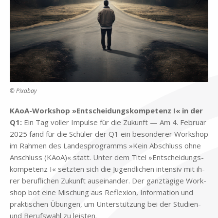
© Pixabay
KAoA-Work­shop »Ent­schei­dungs­kom­pe­tenz I« in der
Q1:
Ein Tag vol­ler Im­pul­se für die Zu­kunft — Am 4. Fe­bru­ar
2025 fand für die Schü­ler der Q1 ein be­son­de­rer Work­shop
im Rah­men des Lan­des­pro­gramms »Kein Ab­schluss ohne
An­schluss (KAoA)« statt. Un­ter dem Ti­tel »Ent­schei­dungs­
kom­pe­tenz I« setz­ten sich die Ju­gend­li­chen in­ten­siv mit ih­
rer be­ruf­li­chen Zu­kunft aus­ein­an­der. Der ganz­tä­gi­ge Work­
shop bot eine Mi­schung aus Re­fle­xi­on, In­for­ma­ti­on und
prak­ti­schen Übun­gen, um Un­ter­stüt­zung bei der Stu­di­en-
und Be­rufs­wahl zu lei­sten.