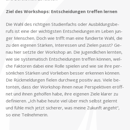
Ziel des Work­shops: Ent­schei­dun­gen tref­fen ler­nen
Die Wahl des rich­ti­gen Stu­di­en­fachs oder Aus­bil­dungs­be­
rufs ist eine der wich­tig­sten Ent­schei­dun­gen im Le­ben jun­
ger Men­schen. Doch wie trifft man eine fun­dier­te Wahl, die
zu den ei­ge­nen Stär­ken, In­ter­es­sen und Zie­len passt? Ge­
nau hier setz­te der Work­shop an. Die Ju­gend­li­chen lern­ten,
wie sie sy­ste­ma­tisch Ent­schei­dun­gen tref­fen kön­nen, wel­
che Fak­to­ren da­bei eine Rol­le spie­len und wie sie ihre per­
sön­li­chen Stär­ken und Vor­lie­ben bes­ser er­ken­nen kön­nen.
Die Rück­mel­dun­gen fie­len durch­weg po­si­tiv aus. Vie­le be­
ton­ten, dass der Work­shop ih­nen neue Per­spek­ti­ven er­öff­
net und ih­nen ge­hol­fen habe, ihre ei­ge­nen Zie­le kla­rer zu
de­fi­nie­ren. „Ich habe heu­te viel über mich selbst ge­lernt
und füh­le mich jetzt si­che­rer, was mei­ne Zu­kunft an­geht“,
so eine Teil­neh­me­rin.