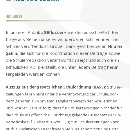
In un­se­rer Ru­brik »
GE­flü­ster
« wer­den aus­schließ­lich Bei­
trä­ge aus Rei­hen un­se­rer wun­der­ba­ren Schü­le­rin­nen und
Schü­ler ver­öf­fent­licht. Gro­ßer Dank geht hier­bei an
Nilü­fer
Şa­hin
, die sich für die Ko­or­di­na­ti­on die­ser Bei­trä­ge so­wie
die Schü­ler­re­dak­ti­on ver­ant­wort­lich zeigt und auch die an­
schau­li­chen PDFs er­stellt, die un­ter je­dem Bei­trag her­un­
ter­ge­la­den wer­den kön­nen.
Aus­zug aus der ge­setz­li­chen Schul­ord­nung (BASS):
Schü­ler­
zei­tun­gen fal­len nicht un­ter die Ver­ant­wor­tung der Schu­le, son­
dern ge­hö­ren zum pri­va­ten Tä­tig­keits­be­reich der Schü­le­rin­nen
und Schü­ler. Dar­aus folgt, dass für Schü­ler­zei­tun­gen nicht der für
die Schu­le als öf­fent­li­che Ein­rich­tung gel­ten­de Grund­satz der Un­
par­tei­lich­keit (§ 2 Ab­satz 8 SchulG) gilt. In Schü­ler­zei­tun­gen kann
auch zu po­li­ti­schen Ta­ges­fra­gen Stel­lung ge­nom­men und Par­tei