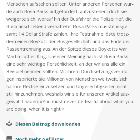
Men­schen auf­ste­hen soll­ten. Un­ter an­de­ren Per­so­nen wur­
de auch Rosa Parks auf­ge­for­dert, auf­zu­ste­hen, doch sie
wei­ger­te sich, wor­auf hin der Bus­fah­rer die Po­li­zei rief, die
Rosa an­schlie­ßend ver­haf­te­te. Rosa Parks muss­te ins­ge­
samt 14 Dol­lar Stra­fe zah­len. Ihre Fest­nah­me lö­ste trotz­
dem ei­nen Boy­kott der Bus­ge­sell­schaft und das Ende der
Ras­sen­tren­nung aus. An der Spit­ze die­ses Boy­kotts war
Mar­tin Lu­ther King. Un­se­rer Mei­nung nach ist Rosa Parks
eine sehr wich­ti­ge Per­sön­lich­keit, an der wir uns alle ein
Bei­spiel neh­men soll­ten. Mit ih­rem Durch­set­zungs­ver­mö­
gen in­spi­rier­te sie Mil­lio­nen von Men­schen welt­weit, sich
für ihre Rech­te ein­zu­set­zen und Un­ge­rech­tig­kei­ten nicht
still hin­zu­neh­men, wes­halb wir sie für un­se­ren Ar­ti­kel aus­
ge­wählt ha­ben. »You must never be fe­ar­ful about what you
are do­ing, when it is right!«
Die­sen Bei­trag down­loa­den
Noch mehr Ge­flü­ster