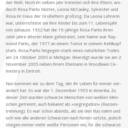
der Welt. Noch im sel­ben Jahr trenn­ten sich ihre El­tern, wo­
durch Rosa Parks Mut­ter, Leo­na Mc­Cau­ley, Syl­ve­ster und
Rosa im Haus der Groß­el­tern groß­zog. Da Leo­na Leh­re­rin
war, un­ter­rich­te­te sie ihre Kin­der bis zum 11. Le­bens­jahr
von zu­hau­se. 1932 hat die 19-jäh­ri­ge Rosa Parks ih­ren
zehn Jah­re äl­te­ren Mann ge­hei­ra­tet, sein Name war Ray­
mond Parks, der 1977 an ei­nem Tu­mor in sei­nem Kehl­kopf
starb. Rosa Parks hin­ge­gen starb ei­nes na­tür­li­chen To­des
am 24. Ok­to­ber 2005 in Mi­chi­gan. Be­er­digt wur­de sie am 2.
No­vem­ber 2005 ne­ben ih­rem Ehe­mann in Wood­lawn Ce­
me­tery in De­troit.
Nun kom­men wir zu dem Tag, der ihr Le­ben für im­mer ver­
än­dert hat. Es war der 1. De­zem­ber 1955 in Ame­ri­ka. Zu
die­ser Zeit wur­den schwar­ze Men­schen von wei­ßen Men­
schen ge­trennt, auch be­kannt als »se­gre­ga­ti­on« (Ras­sen­
tren­nung). Es war schon abends, als sie den Bus nahm und
sich wie alle an­de­ren Schwar­zen nach hin­ten setz­te, je­doch
stie­gen im­mer mehr wei­ße Per­so­nen ein, für die schwar­ze