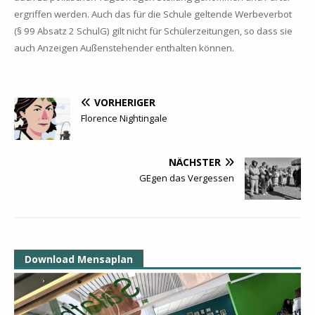
er­grif­fen wer­den. Auch das für die Schu­le gel­ten­de Wer­be­ver­bot
(§ 99 Ab­satz 2 SchulG) gilt nicht für Schü­ler­zei­tun­gen, so dass sie
auch An­zei­gen Au­ßen­ste­hen­der ent­hal­ten kön­nen.
VORHERIGER
Florence Nightingale
NÄCHSTER
GEgen das Vergessen
Download Mensaplan