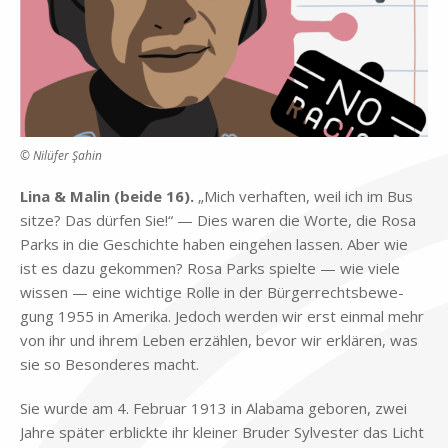
© Nilüfer Şahin
Lina & Ma­lin (bei­de 16).
„Mich ver­haf­ten, weil ich im Bus
sit­ze? Das dür­fen Sie!“ — Dies wa­ren die Wor­te, die Rosa
Parks in die Ge­schich­te ha­ben ein­ge­hen las­sen. Aber wie
ist es dazu ge­kom­men? Rosa Parks spiel­te — wie vie­le
wis­sen — eine wich­ti­ge Rol­le in der Bür­ger­rechts­be­we­
gung 1955 in Ame­ri­ka. Je­doch wer­den wir erst ein­mal mehr
von ihr und ih­rem Le­ben er­zäh­len, be­vor wir er­klä­ren, was
sie so Be­son­de­res macht.
Sie wur­de am 4. Fe­bru­ar 1913 in Ala­ba­ma ge­bo­ren, zwei
Jah­re spä­ter er­blick­te ihr klei­ner Bru­der Syl­ve­ster das Licht