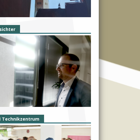
sichter
I Technikzentrum