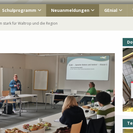
Schulprogramm
Neuanmeldungen
GEnial
 stark für Waltrop und die Region
ahrgang macht Schule!
Do
ish« unterwegs
s Kennenlernfest
Waltrop – immer Teil unserer GEschichte
Te