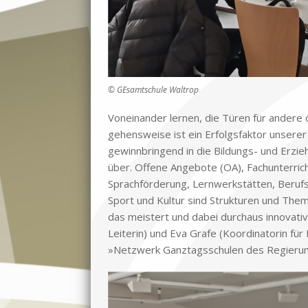
© GEsamtschule Waltrop
Von­ein­an­der ler­nen, die Tü­ren für an­de­r
ge­hens­wei­se ist ein Er­folgs­fak­tor un­se­re
ge­winn­brin­gend in die Bil­dungs- und Er­zie­h
über. Of­fe­ne An­ge­bo­te (OA), Fach­un­ter­ri
Sprach­för­de­rung, Lern­werk­stät­ten, Be­rufs­o
Sport und Kul­tur sind Struk­tu­ren und The­men
das mei­stert und da­bei durch­aus in­no­va­ti­
Lei­te­rin) und Eva Gra­fe (Ko­or­di­na­to­rin fü
»Netz­werk Ganz­tags­schu­len des Re­gie­run