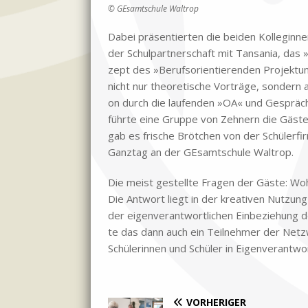
© GE­samt­schu­le Wal­trop
Da­bei prä­sen­tier­ten die bei­den Kol­le­gin­
der Schul­part­ner­schaft mit Tan­sa­nia, das
zept des »Be­rufs­ori­en­tie­ren­den Pro­jekt­
nicht nur theo­re­ti­sche Vor­trä­ge, son­dern 
on durch die lau­fen­den »OA« und Ge­sprä­ch
führ­te eine Grup­pe von Zeh­nern die Gä­ste
gab es fri­sche Bröt­chen von der Schü­ler­fir­
Ganz­tag an der GE­samt­schu­le Wal­trop.
Die meist ge­stell­te Fra­gen der Gä­ste: 
Die Ant­wort liegt in der krea­ti­ven Nut­zun
der ei­gen­ver­ant­wort­li­chen Ein­be­zie­hung 
te das dann auch ein Teil­neh­mer der Netz­w
Schü­le­rin­nen und Schü­ler in Ei­gen­ver­ant­
VORHERIGER