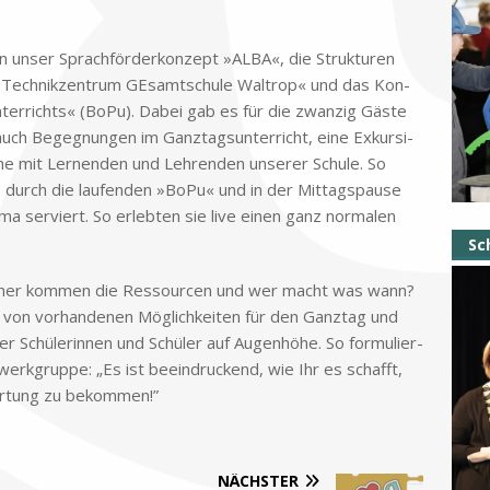
nen un­ser Sprach­för­der­kon­zept »ALBA«, die Struk­tu­ren
 »Tech­nik­zen­trum GE­samt­schu­le Wal­trop« und das Kon­
un­ter­richts« (BoPu). Da­bei gab es für die zwan­zig Gä­ste
auch Be­geg­nun­gen im Ganz­tags­un­ter­richt, eine Ex­kur­si­
e mit Ler­nen­den und Leh­ren­den un­se­rer Schu­le. So
 durch die lau­fen­den »BoPu« und in der Mit­tags­pau­se
ma ser­viert. So er­leb­ten sie live ei­nen ganz nor­ma­len
Sc
Wo­her kom­men die Res­sour­cen und wer macht was wann?
g von vor­han­de­nen Mög­lich­kei­ten für den Ganz­tag und
der Schü­le­rin­nen und Schü­ler auf Au­gen­hö­he. So for­mu­lier­
erk­grup­pe: „Es ist be­ein­druckend, wie Ihr es schafft,
wor­tung zu be­kom­men!”
NÄCHSTER