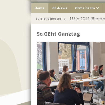
Home
GE-News
GEmeinsam
[ 15. Juli 2026 ]
GEmeinsam
Zuletzt GEpostet
[ 11. Juli 2026 ]
Unser 8. J
So GEht Ganztag
[ 10. Juli 2026 ]
»Very Brit
[ 8. Juli 2026 ]
Traumhafte
[ 16. Juli 2026 ]
Einmal GE 