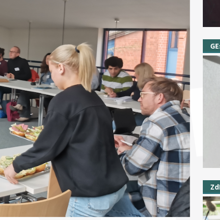
GE
Zd