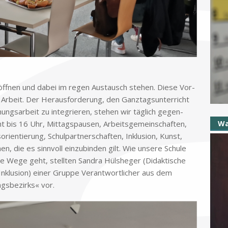
e öff­nen und da­bei im re­gen Aus­tausch ste­hen. Die­se Vor­
r Ar­beit. Der Her­aus­for­de­rung, den Ganz­tags­un­ter­richt
ungs­ar­beit zu in­te­grie­ren, ste­hen wir täg­lich ge­gen­
cht bis 16 Uhr, Mit­tags­pau­sen, Ar­beits­ge­mein­schaf­ten,
Wa
ri­en­tie­rung, Schul­part­ner­schaf­ten, In­klu­si­on, Kunst,
, die es sinn­voll ein­zu­bin­den gilt. Wie un­se­re Schu­le
ve Wege geht, stell­ten San­dra Hüls­he­ger (Di­dak­ti­sche
r In­klu­si­on) ei­ner Grup­pe Ver­ant­wort­li­cher aus dem
gs­be­zirks« vor.