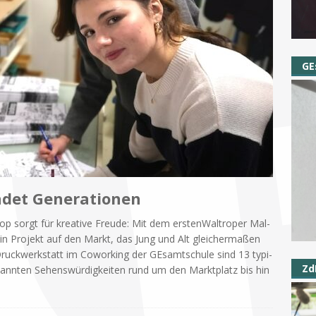
GE
ndet Generationen
rop sorgt für krea­ti­ve Freu­de: Mit dem er­sten­Wal­tro­per Mal­
ein Pro­jekt auf den Markt, das Jung und Alt glei­cher­ma­ßen
Druck­werk­statt im Co­wor­king der GE­samt­schu­le sind 13 ty­pi­
Zd
kann­ten Se­hens­wür­dig­kei­ten rund um den Markt­platz bis hin