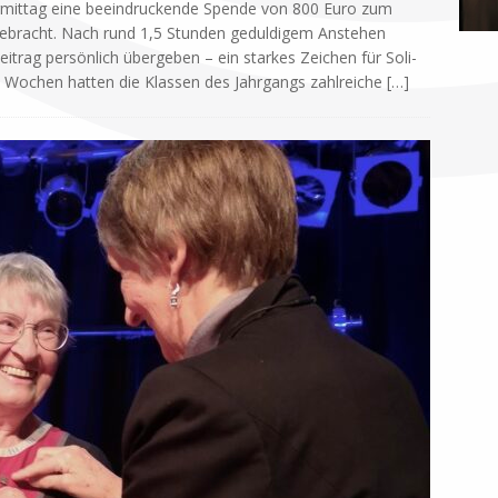
or­mit­tag eine be­ein­drucken­de Spen­de von 800 Euro zum
bracht. Nach rund 1,5 Stun­den ge­dul­di­gem An­ste­hen
i­trag per­sön­lich über­ge­ben – ein star­kes Zei­chen für So­li­
en Wo­chen hat­ten die Klas­sen des Jahr­gangs zahl­rei­che
[…]