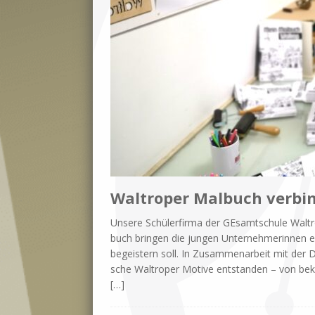
Waltroper Malbuch verbi
Un­se­re Schü­ler­fir­ma der GE­samt­schu­le Wal­t
buch brin­gen die jun­gen Un­ter­neh­me­rin­nen 
be­gei­stern soll. In Zu­sam­men­ar­beit mit der 
sche Wal­tro­per Mo­ti­ve ent­stan­den – von be­
[…]