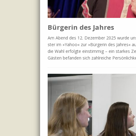
Bürgerin des Jahres
Am Abend des 12. De­zem­ber 2025 wur­de un­se­re 
ster im »Ya­hoo« zur »Bür­ge­rin des Jah­res« au
die Wahl er­folg­te ein­stim­mig – ein star­kes Z
Gä­sten be­fan­den sich zahl­rei­che Per­sön­lich­k