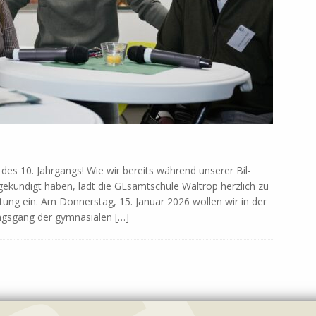
ern des 10. Jahr­gangs! Wie wir be­reits wäh­rend un­se­rer Bil­
e­kün­digt ha­ben, lädt die GE­samt­schu­le Wal­trop herz­lich zu
n­stal­tung ein. Am Don­ners­tag, 15. Ja­nu­ar 2026 wol­len wir in der
gs­gang der gym­na­sia­len
[…]