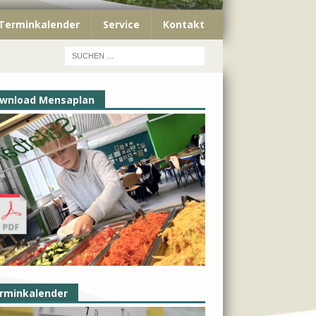
Terminkalender
Service
Kontakt
wnload Mensaplan
rminkalender