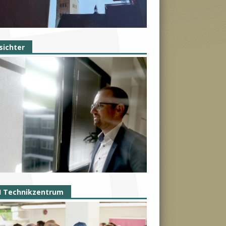
sichter
I Technikzentrum