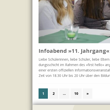
Infoabend »11. Jahrgang«
Lie­be Schü­le­rin­nen, lie­be Schü­ler, lie­be El­t
dungs­schicht im Rah­men des »first hel­lo« an­g
ei­ner er­sten of­fi­zi­el­len In­for­ma­ti­ons­ver­a
Zeit von 18.30 Uhr bis 20 Uhr über den Bil­dun
1
2
…
10
»