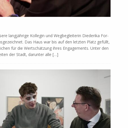
lang­jäh­ri­ge Kol­le­gin und Weg­be­glei­te­rin Di­ede­ri­ka For­
s­ge­zeich­net. Das Haus war bis auf den letz­ten Platz ge­füllt,
ei­chen für die Wert­schät­zung ih­res En­ga­ge­ments. Un­ter den
ei­ten der Stadt, dar­un­ter alle
[…]