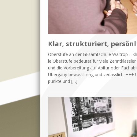
Klar, strukturiert, persönl
Ober­stu­fe an der GE­samt­schu­le Wal­trop – klar
le Ober­stu­fe be­deu­tet für vie­le Zehnt­kläss­l
und die Vor­be­rei­tung auf Ab­itur oder Fach­ab­i
Über­gang be­wusst eng und ver­läss­lich. +++ Un­s
punk­te und
[…]