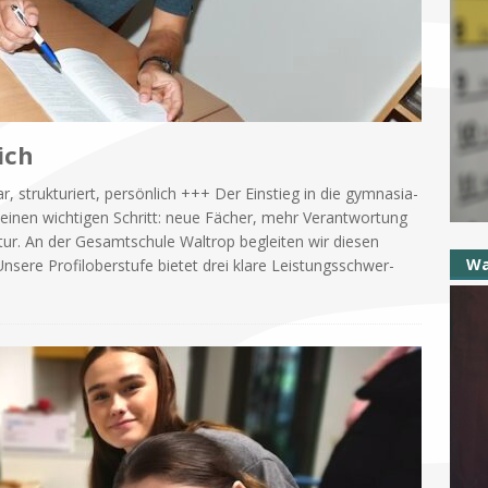
ich
, struk­tu­riert, per­sön­lich +++ Der Ein­stieg in die gym­na­sia­
er ei­nen wich­ti­gen Schritt: neue Fä­cher, mehr Ver­ant­wor­tung
tur. An der Ge­samt­schu­le Wal­trop be­glei­ten wir die­sen
Wa
e­re Pro­fil­ober­stu­fe bie­tet drei kla­re Lei­stungs­schwer­