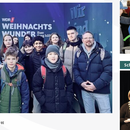
Sc
r«