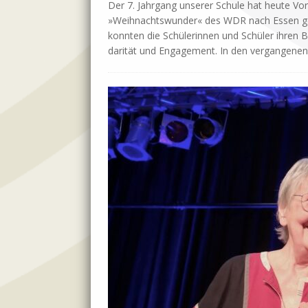
Der 7. Jahr­gang un­se­rer Schu­le hat heu­te V
»Weih­nachts­wun­der« des WDR nach Es­sen ge­
konn­ten die Schü­le­rin­nen und Schü­ler ih­ren Be
da­ri­tät und En­ga­ge­ment. In den ver­gan­ge­n