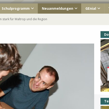
Schulprogramm
Neuanmeldungen
GEnial
 stark für Waltrop und die Region
ahrgang macht Schule!
Do
ish« unterwegs
s Kennenlernfest
Waltrop – immer Teil unserer GEschichte
Te