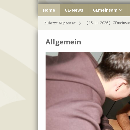
Home
GE-News
GEmeinsam
[ 15. Juli 2026 ]
GEmeinsam
Zuletzt GEpostet
[ 11. Juli 2026 ]
Unser 8. J
Allgemein
[ 10. Juli 2026 ]
»Very Brit
[ 8. Juli 2026 ]
Traumhafte
[ 16. Juli 2026 ]
Einmal GE 