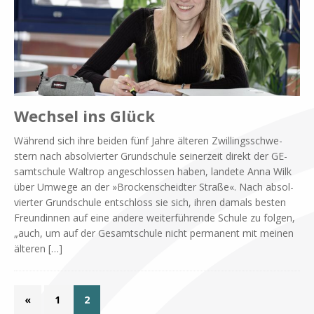
Wechsel ins Glück
Wäh­rend sich ihre bei­den fünf Jah­re äl­te­ren Zwil­lings­schwe­
stern nach ab­sol­vier­ter Grund­schu­le sei­ner­zeit di­rekt der GE­
samt­schu­le Wal­trop an­ge­schlos­sen ha­ben, lan­de­te Anna Wilk
über Um­we­ge an der »Brocken­scheid­ter Stra­ße«. Nach ab­sol­
vier­ter Grund­schu­le ent­schloss sie sich, ih­ren da­mals be­sten
Freun­din­nen auf eine an­de­re wei­ter­füh­ren­de Schu­le zu fol­gen,
„auch, um auf der Ge­samt­schu­le nicht per­ma­nent mit mei­nen
äl­te­ren
[…]
«
1
2