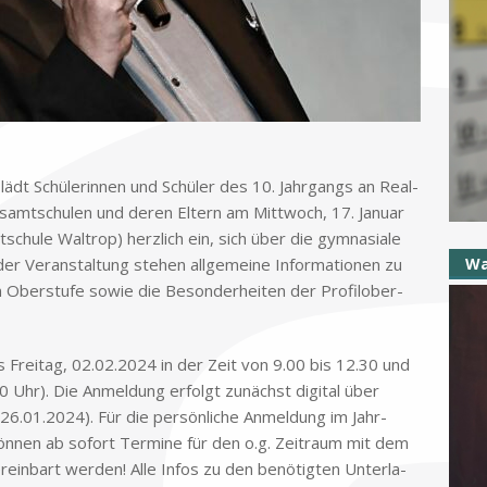
ädt Schü­le­rin­nen und Schü­ler des 10. Jahr­gangs an Re­al­
samt­schu­len und de­ren El­tern am Mitt­woch, 17. Ja­nu­ar
hu­le Wal­trop) herz­lich ein, sich über die gym­na­sia­le
der Ver­an­stal­tung ste­hen all­ge­mei­ne In­for­ma­tio­nen zu
Wa
en Ober­stu­fe so­wie die Be­son­der­hei­ten der Pro­fil­ober­
 Frei­tag, 02.02.2024 in der Zeit von 9.00 bis 12.30 und
Uhr). Die An­mel­dung er­folgt zu­nächst di­gi­tal über
 26.01.2024). Für die per­sön­li­che An­mel­dung im Jahr­
n­nen ab so­fort Ter­mi­ne für den o.g. Zeit­raum mit dem
r­ein­bart wer­den! Alle In­fos zu den be­nö­tig­ten Un­ter­la­