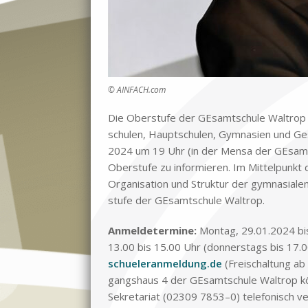
© AINFACH.com
Die Ober­stu­fe der GE­samt­schu­le Wal­trop l
schu­len, Haupt­schu­len, Gym­na­si­en und Ge­
2024 um 19 Uhr (in der Men­sa der GE­samt­sc
Ober­stu­fe zu in­for­mie­ren. Im Mit­tel­punkt 
Or­ga­ni­sa­ti­on und Struk­tur der gym­na­sia­l
stu­fe der GE­samt­schu­le Wal­trop.
An­mel­de­ter­mi­ne:
Mon­tag, 29.01.2024 bis
13.00 bis 15.00 Uhr (don­ners­tags bis 17.00 
schueleranmeldung.de
(Frei­schal­tung ab
gangs­haus 4 der GE­samt­schu­le Wal­trop kö
Se­kre­ta­ri­at (02309 7853–0) te­le­fo­nisch ve