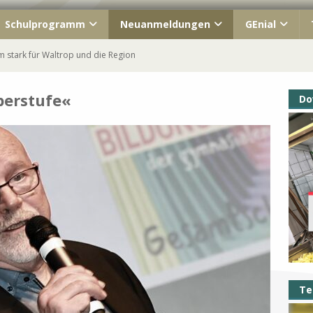
Schulprogramm
Neuanmeldungen
GEnial
 stark für Waltrop und die Region
ahrgang macht Schule!
berstufe«
Do
ish« unterwegs
s Kennenlernfest
Waltrop – immer Teil unserer GEschichte
Te