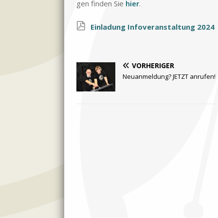
gen fin­den Sie
hier
.
Ein­la­dung In­fo­ver­an­stal­tung 2024
VORHERIGER
Neuanmeldung? JETZT anrufen!