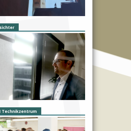
sichter
I Technikzentrum