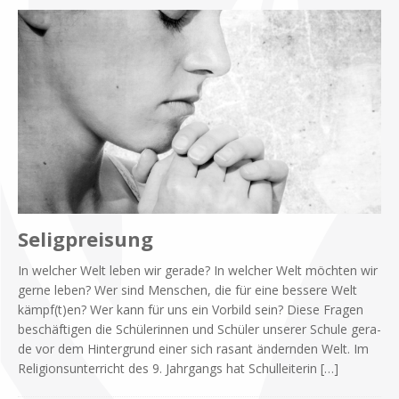
Seligpreisung
In wel­cher Welt le­ben wir ge­ra­de? In wel­cher Welt möch­ten wir
ger­ne le­ben? Wer sind Men­schen, die für eine bes­se­re Welt
kämpf(t)en? Wer kann für uns ein Vor­bild sein? Die­se Fra­gen
be­schäf­ti­gen die Schü­le­rin­nen und Schü­ler un­se­rer Schu­le ge­ra­
de vor dem Hin­ter­grund ei­ner sich ra­sant än­dern­den Welt. Im
Re­li­gi­ons­un­ter­richt des 9. Jahr­gangs hat Schul­lei­te­rin
[…]