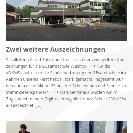
Zwei weitere Auszeichnungen
Schul­lei­te­rin Astrid Fuhr­mann freut sich über zwei wei­te­re Aus­
zei­chun­gen für die GE­samt­schu­le Wal­trop! +++ Für die
»DKMS« hat­te sich die Schü­ler­ver­tre­tung der GE­samt­schu­le im
Rah­men un­se­res »first hel­los« stark ge­macht. Ins­ge­samt wur­
den durch die­se Ak­ti­on 29 un­se­rer Schü­le­rin­nen und Schü­ler zu
Stamm­zel­len­spen­dern! +++ Dar­über hin­aus wur­den wir im
Zuge zu­neh­men­der Di­gi­ta­li­sie­rung als »fo­­bizz-Schu­­le 2024/25«
aus­ge­zeich­net!
[…]