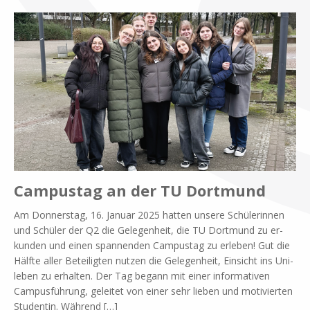
Campustag an der TU Dortmund
Am Don­ners­tag, 16. Ja­nu­ar 2025 hat­ten un­se­re Schü­le­rin­nen
und Schü­ler der Q2 die Ge­le­gen­heit, die TU Dort­mund zu er­
kun­den und ei­nen span­nen­den Cam­pu­s­tag zu er­le­ben! Gut die
Hälf­te al­ler Be­tei­lig­ten nut­zen die Ge­le­gen­heit, Ein­sicht ins Uni­
le­ben zu er­hal­ten. Der Tag be­gann mit ei­ner in­for­ma­ti­ven
Cam­pus­füh­rung, ge­lei­tet von ei­ner sehr lie­ben und mo­ti­vier­ten
Stu­den­tin. Wäh­rend
[…]