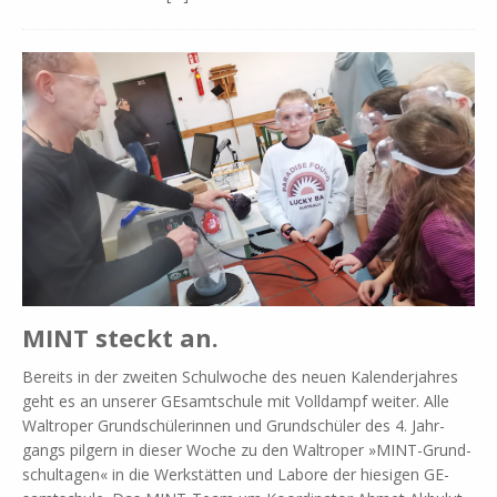
MINT steckt an.
Be­reits in der zwei­ten Schul­wo­che des neu­en Ka­len­der­jah­res
geht es an un­se­rer GE­samt­schu­le mit Voll­dampf wei­ter. Alle
Wal­tro­per Grund­schü­le­rin­nen und Grund­schü­ler des 4. Jahr­
gangs pil­gern in die­ser Wo­che zu den Wal­tro­per »MINT-Grun­d­­
schul­ta­­gen« in die Werk­stät­ten und La­bo­re der hie­si­gen GE­