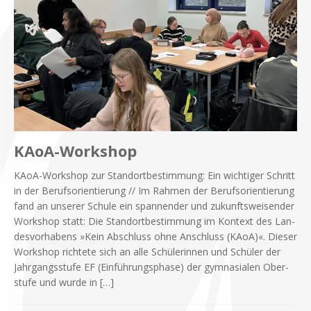
KAoA-Workshop
KAoA-Work­­shop zur Stand­ort­be­stim­mung: Ein wich­ti­ger Schritt
in der Be­rufs­ori­en­tie­rung // Im Rah­men der Be­rufs­ori­en­tie­rung
fand an un­se­rer Schu­le ein span­nen­der und zu­kunfts­wei­sen­der
Work­shop statt: Die Stand­ort­be­stim­mung im Kon­text des Lan­
des­vor­ha­bens »Kein Ab­schluss ohne An­schluss (KAoA)«. Die­ser
Work­shop rich­te­te sich an alle Schü­le­rin­nen und Schü­ler der
Jahr­gangs­stu­fe EF (Ein­füh­rungs­pha­se) der gym­na­sia­len Ober­
stu­fe und wur­de in
[…]