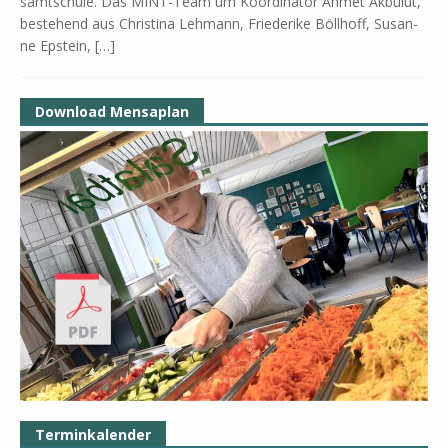
samt­schu­le. Das MINT-Team um Ko­or­di­na­tor Ah­met Ak­bu­lut,
be­stehend aus Chri­sti­na Leh­mann, Frie­de­ri­ke Böll­hoff, Su­san­
ne Ep­stein,
[…]
Download Mensaplan
Terminkalender