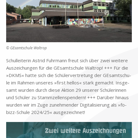
© GEsamtschule Waltrop
Schul­lei­te­rin Astrid Fuhr­mann freut sich über zwei wei­te­re
Aus­zei­chun­gen für die GE­samt­schu­le Wal­trop! +++ Für die
»DKMS« hat­te sich die Schü­ler­ver­tre­tung der GE­samt­schu­
le im Rah­men un­se­res »first hel­los« stark ge­macht. Ins­ge­
samt wur­den durch die­se Ak­ti­on 29 un­se­rer Schü­le­rin­nen
und Schü­ler zu Stamm­zel­len­spen­dern! +++ Dar­über hin­aus
wur­den wir im Zuge zu­neh­men­der Di­gi­ta­li­sie­rung als »fo­
bizz-Schu­le 2024/25« aus­ge­zeich­net!