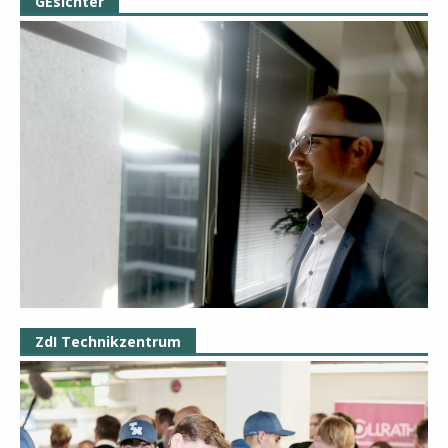
GEsichter
ZdI Technikzentrum