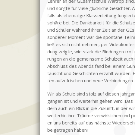
Leh­rer an der GE­samt­schu­le Wal­trop sind
und sorg­te für vie­le glück­li­che Ge­sich­t
falls als ehe­ma­li­ge Klas­sen­lei­tung fun­gi
sphä­re bei. Die Dank­bar­keit für die Schul­zei
und Schü­ler wäh­rend ih­rer Zeit an der GE­
son­de­rer Mo­ment war die spon­ta­ne Teil­nah
ließ es sich nicht neh­men, per Vi­deo­kon­fe­r
dung zeig­te, wie stark die Bin­dun­gen trotz 
run­gen an die ge­mein­sa­me Schul­zeit auch 
Ab­schluss des Abends fand bei ei­nem GE­me
tauscht und Ge­schich­ten er­zählt wur­den. E
ten auf­zu­fri­schen und neue Ver­bin­dun­gen 
Wir als Schu­le sind stolz auf die­sen Jahr­ga
gan­gen ist und wei­ter­hin ge­hen wird. Das 
dern auch ein Blick in die Zu­kunft, in der wir
wei­ter­hin ihre Träu­me ver­wirk­li­chen und po­
en uns be­reits auf das näch­ste Wie­der­se­h
bei­getra­gen ha­ben!