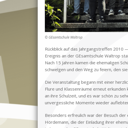
© GEsamtschule Waltrop
Rück­blick auf das Jahr­gangs­tref­fen 2010 
Er­eig­nis an der GE­samt­schu­le Wal­trop st
Nach 15 Jah­ren ka­men die ehe­ma­li­gen Schü­
schwel­gen und den Weg zu fei­ern, den sie s
Die Ver­an­stal­tung be­gann mit ei­ner herz­li
Flu­re und Klas­sen­räu­me er­neut er­kun­den k
an ihre Schul­zeit, und es war schön zu se­hen
un­ver­gess­li­che Mo­men­te wie­der auf­leb­te
Be­son­ders er­freu­lich war der Be­such der eh
Hör­de­mann, die der Ein­la­dung ih­rer ehe­ma