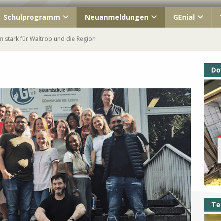
Schulprogramm
Neuanmeldungen
GEnial
 stark für Waltrop und die Region
ahrgang macht Schule!
Do
ish« unterwegs
s Kennenlernfest
Waltrop – immer Teil unserer GEschichte
Te