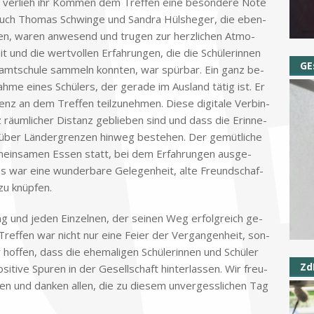
, ver­lieh ihr Kom­men dem Tref­fen eine be­son­de­re Note
er. Auch Tho­mas Schwin­ge und San­dra Hüls­he­ger, die eben­
er­ten, wa­ren an­we­send und tru­gen zur herz­li­chen At­mo­
t und die wert­vol­len Er­fah­run­gen, die die Schü­le­rin­nen
GE
samt­schu­le sam­meln konn­ten, war spür­bar. Ein ganz be­
­me ei­nes Schü­lers, der ge­ra­de im Aus­land tä­tig ist. Er
enz an dem Tref­fen teil­zu­neh­men. Die­se di­gi­ta­le Ver­bin­
räum­li­cher Di­stanz ge­blie­ben sind und dass die Er­in­ne­
über Län­der­gren­zen hin­weg be­stehen. Der ge­müt­li­che
in­sa­men Es­sen statt, bei dem Er­fah­run­gen aus­ge­
s war eine wun­der­ba­re Ge­le­gen­heit, alte Freund­schaf­
zu knüp­fen.
ng und je­den Ein­zel­nen, der sei­nen Weg er­folg­reich ge­
Tref­fen war nicht nur eine Fei­er der Ver­gan­gen­heit, son­
 hof­fen, dass die ehe­ma­li­gen Schü­le­rin­nen und Schü­ler
Zd
si­ti­ve Spu­ren in der Ge­sell­schaft hin­ter­las­sen. Wir freu­
en und dan­ken al­len, die zu die­sem un­ver­gess­li­chen Tag