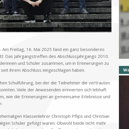
— Am Frei­tag, 16. Mai 2025 fand ein ganz be­son­de­res
att: Das Jahr­gangs­tref­fen des Ab­schluss­jahr­gangs 2010.
le­rin­nen und Schü­ler zu­sam­men, um in Er­in­ne­run­gen zu
eit ih­rem Ab­schluss ein­ge­schla­gen ha­ben.
Wa
­chen Schul­füh­rung, bei der die Teil­neh­mer die ver­trau­ten
onn­ten. Vie­le der An­we­sen­den er­in­ner­ten sich leb­haft
, wie die Er­in­ne­run­gen an ge­mein­sa­me Er­leb­nis­se und
n.
e­ma­li­gen Klas­sen­leh­rer Chri­stoph Pflips und Chri­sti­an
­li­gen Schü­ler ge­folgt wa­ren. Ob­wohl bei­de nicht mehr