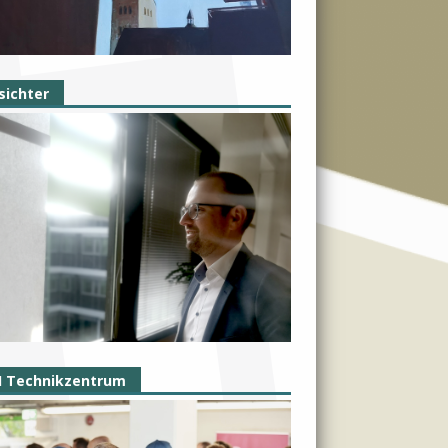
sichter
I Technikzentrum