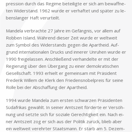
pres­si­on durch das Re­gime be­tei­lig­te er sich am be­waff­ne­
ten Wi­der­stand. 1962 wur­de er ver­haf­tet und spä­ter zu le­
bens­lan­ger Haft ver­ur­teilt.
Man­de­la ver­brach­te 27 Jah­re im Ge­fäng­nis, vor al­lem auf
Rob­ben Is­land. Wäh­rend die­ser Zeit wur­de er welt­weit
zum Sym­bol des Wi­der­stands ge­gen die Apart­heid. Auf­
grund in­ter­na­tio­na­len Drucks und in­ne­rer Un­ru­hen wur­de er
1990 frei­ge­las­sen. An­schlie­ßend ver­han­del­te er mit der
Re­gie­rung über den Über­gang zu ei­ner de­mo­kra­ti­schen
Ge­sell­schaft. 1993 er­hielt er ge­mein­sam mit Prä­si­dent
Fre­de­rik Wil­lem de Klerk den Frie­dens­no­bel­preis für sei­ne
Rol­le bei der Ab­schaf­fung der Apart­heid.
1994 wur­de Man­de­la zum er­sten schwar­zen Prä­si­den­ten
Süd­afri­kas ge­wählt. In sei­ner Amts­zeit för­der­te er Ver­söh­
nung und setz­te sich für so­zia­le Ge­rech­tig­keit ein. Nach ei­
ner Amts­zeit zog er sich aus der Po­li­tik zu­rück, blieb aber
ein welt­weit ver­ehr­ter Staats­mann. Er starb am 5. De­zem­