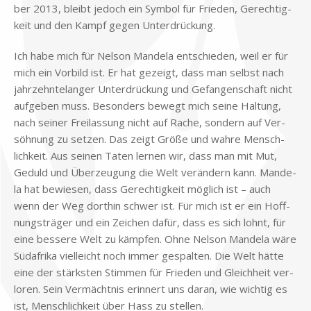
ber 2013, bleibt je­doch ein Sym­bol für Frie­den, Ge­rech­tig­
keit und den Kampf ge­gen Un­ter­drückung.
Ich habe mich für Nel­son Man­de­la ent­schie­den, weil er für
mich ein Vor­bild ist. Er hat ge­zeigt, dass man selbst nach
jahr­zehn­te­lan­ger Un­ter­drückung und Ge­fan­gen­schaft nicht
auf­ge­ben muss. Be­son­ders be­wegt mich sei­ne Hal­tung,
nach sei­ner Frei­las­sung nicht auf Ra­che, son­dern auf Ver­
söh­nung zu set­zen. Das zeigt Grö­ße und wah­re Mensch­
lich­keit. Aus sei­nen Ta­ten ler­nen wir, dass man mit Mut,
Ge­duld und Über­zeu­gung die Welt ver­än­dern kann. Man­de­
la hat be­wie­sen, dass Ge­rech­tig­keit mög­lich ist – auch
wenn der Weg dort­hin schwer ist. Für mich ist er ein Hoff­
nungs­trä­ger und ein Zei­chen da­für, dass es sich lohnt, für
eine bes­se­re Welt zu kämp­fen. Ohne Nel­son Man­de­la wäre
Süd­afri­ka viel­leicht noch im­mer ge­spal­ten. Die Welt hät­te
eine der stärk­sten Stim­men für Frie­den und Gleich­heit ver­
lo­ren. Sein Ver­mächt­nis er­in­nert uns dar­an, wie wich­tig es
ist, Mensch­lich­keit über Hass zu stel­len.