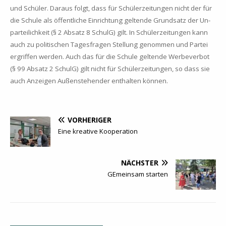
und Schü­ler. Dar­aus folgt, dass für Schü­ler­zei­tun­gen nicht der für
die Schu­le als öf­fent­li­che Ein­rich­tung gel­ten­de Grund­satz der Un­
par­tei­lich­keit (§ 2 Ab­satz 8 SchulG) gilt. In Schü­ler­zei­tun­gen kann
auch zu po­li­ti­schen Ta­ges­fra­gen Stel­lung ge­nom­men und Par­tei
er­grif­fen wer­den. Auch das für die Schu­le gel­ten­de Wer­be­ver­bot
(§ 99 Ab­satz 2 SchulG) gilt nicht für Schü­ler­zei­tun­gen, so dass sie
auch An­zei­gen Au­ßen­ste­hen­der ent­hal­ten kön­nen.
VORHERIGER
Eine kreative Kooperation
NÄCHSTER
GEmeinsam starten