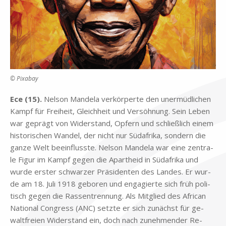
© Pixabay
Ece (15).
Nel­son Man­de­la ver­kör­per­te den un­er­müd­li­chen
Kampf für Frei­heit, Gleich­heit und Ver­söh­nung. Sein Le­ben
war ge­prägt von Wi­der­stand, Op­fern und schließ­lich ei­nem
hi­sto­ri­schen Wan­del, der nicht nur Süd­afri­ka, son­dern die
gan­ze Welt be­ein­fluss­te. Nel­son Man­de­la war eine zen­tra­
le Fi­gur im Kampf ge­gen die Apart­heid in Süd­afri­ka und
wur­de er­ster schwar­zer Prä­si­den­ten des Lan­des. Er wur­
de am 18. Juli 1918 ge­bo­ren und en­ga­gier­te sich früh po­li­
tisch ge­gen die Ras­sen­tren­nung. Als Mit­glied des Af­ri­can
Na­tio­nal Con­gress (ANC) setz­te er sich zu­nächst für ge­
walt­frei­en Wi­der­stand ein, doch nach zu­neh­men­der Re­