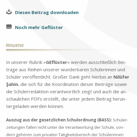
Die­sen Bei­trag down­loa­den
Noch mehr Ge­flü­ster
In un­se­rer Ru­brik »
GE­flü­ster
« wer­den aus­schließ­lich Bei­
trä­ge aus Rei­hen un­se­rer wun­der­ba­ren Schü­le­rin­nen und
Schü­ler ver­öf­fent­licht. Gro­ßer Dank geht hier­bei an
Nilü­fer
Şa­hin
, die sich für die Ko­or­di­na­ti­on die­ser Bei­trä­ge so­wie
die Schü­ler­re­dak­ti­on ver­ant­wort­lich zeigt und auch die an­
schau­li­chen PDFs er­stellt, die un­ter je­dem Bei­trag her­un­
ter­ge­la­den wer­den kön­nen.
Aus­zug aus der ge­setz­li­chen Schul­ord­nung (BASS):
Schü­ler­
zei­tun­gen fal­len nicht un­ter die Ver­ant­wor­tung der Schu­le, son­
dern ge­hö­ren zum pri­va­ten Tä­tig­keits­be­reich der Schü­le­rin­nen