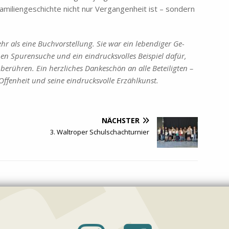
mi­li­en­ge­schich­te nicht nur Ver­gan­gen­heit ist – son­dern
hr als eine Buch­vor­stel­lung. Sie war ein le­ben­di­ger Ge­
nen Spu­ren­su­che und ein ein­drucks­vol­les Bei­spiel da­für,
 be­rüh­ren. Ein herz­li­ches Dan­ke­schön an alle Be­tei­lig­ten –
f­fen­heit und sei­ne ein­drucks­vol­le Er­zähl­kunst.
NÄCHSTER
3. Waltroper Schulschachturnier