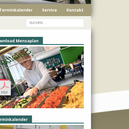
Terminkalender
Service
Kontakt
wnload Mensaplan
rminkalender