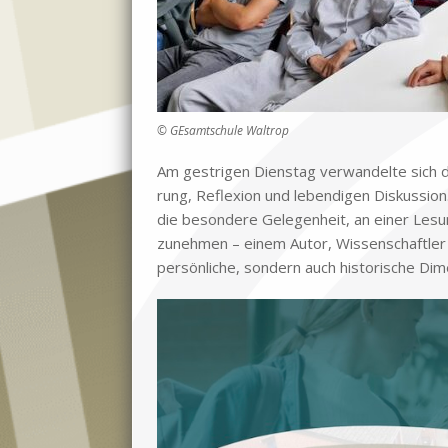
© GEsamtschule Waltrop
Am gest­ri­gen Diens­tag ver­wan­del­te sich d
rung, Re­fle­xi­on und le­ben­di­gen Dis­kus­si­
die be­son­de­re Ge­le­gen­heit, an ei­ner Le­
zu­neh­men – ei­nem Au­tor, Wis­sen­schaft­l
per­sön­li­che, son­dern auch hi­sto­ri­sche Di­