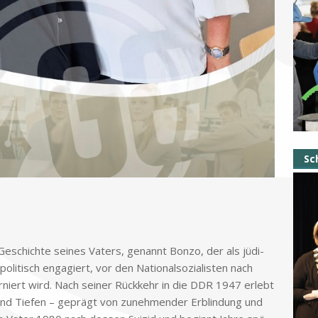
Sc
e­schich­te sei­nes Va­ters, ge­nannt Bon­zo, der als jü­di­
­li­tisch en­ga­giert, vor den Na­tio­nal­so­zia­li­sten nach
­ter­niert wird. Nach sei­ner Rück­kehr in die DDR 1947 er­lebt
 und Tie­fen – ge­prägt von zu­neh­men­der Er­blin­dung und