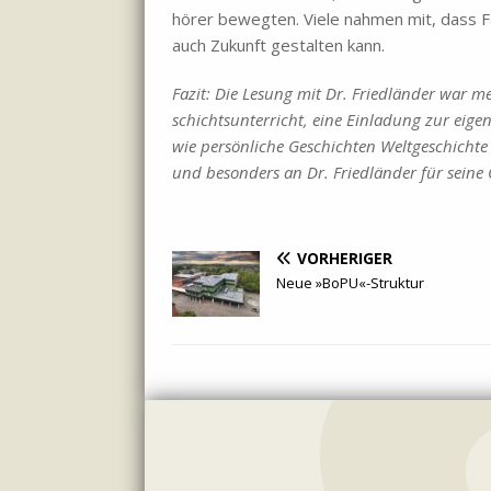
hö­rer be­weg­ten. Vie­le nah­men mit, dass Fa­
auch Zu­kunft ge­stal­ten kann.
Fa­zit: Die Le­sung mit Dr. Fried­län­der war me
schichts­un­ter­richt, eine Ein­la­dung zur ei­ge­
wie per­sön­li­che Ge­schich­ten Welt­ge­schich­te
und be­son­ders an Dr. Fried­län­der für sei­ne O
VORHERIGER
Neue »BoPU«-Struktur