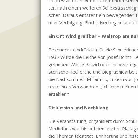
De­pres­si­on. Der Au­tor selbst fin­det sei­n
ter, nach ei­nem wei­te­ren Schick­sals­schlag,
schen. Dar­aus ent­steht ein be­we­gen­der Tat
über Ver­fol­gung, Flucht, Neu­be­ginn und die
Ein Ort wird greif­bar – Wal­trop am Ka­
Be­son­ders ein­drück­lich für die Schü­le­rin­n
1937 wur­de die Lei­che von Jo­sef Böhm – ei
ge­fun­den. War es Sui­zid oder ein »ver­fol­g
sto­ri­sche Re­cher­che und Bio­gra­phie­ar­bei
die Nach­kom­men. Mi­ri­am H., En­ke­lin von J
nis­se ih­res Ver­wand­ten: „Ich kann mei­nen
er­zäh­len.“
Dis­kus­si­on und Nach­klang
Die Ver­an­stal­tung, or­ga­ni­siert durch Schul
Me­dio­thek war bis auf den letz­ten Platz ge­f
die The­men Iden­ti­tät, Er­in­ne­rung und hi­st