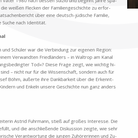
en Va­ter 1980 nach des­sen Sui­zid und be­ginnt Jah­re spä­
 die wei­ßen Flecken der Fa­mi­li­en­ge­schich­te zu er­for­
­sa­chen­be­richt über eine deutsch-jü­di­sche Fa­mi­lie,
 Su­che nach Iden­ti­tät.
nal
en und Schü­ler war die Ver­bin­dung zur ei­ge­nen Re­gi­on:
­nem Ver­wand­ten Fried­län­ders – in Wal­trop am Ka­nal
ungs­be­ding­ter Tod«? Die­se Fra­ge zeigt, wie wich­tig hi­
t sind – nicht nur für die Wis­sen­schaft, son­dern auch für
o­sef Böhm, äu­ßer­te ihre Dank­bar­keit über die Er­kennt­
 Kin­dern und En­keln un­se­re Ge­schich­te nun ganz an­ders
­lei­te­rin Astrid Fuhr­mann, stieß auf gro­ßes In­ter­es­se. Die
üllt, und die an­schlie­ßen­de Dis­kus­si­on zeig­te, wie sehr
o­ri­sche Ver­ant­wor­tung die jun­gen Zu­hö­re­rin­nen und Zu­