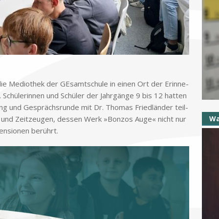
ie Me­dio­thek der GE­samt­schu­le in ei­nen Ort der Er­in­ne­
on. Schü­le­rin­nen und Schü­ler der Jahr­gän­ge 9 bis 12 hat­ten
sung und Ge­sprächs­run­de mit Dr. Tho­mas Fried­län­der teil­
er und Zeit­zeu­gen, des­sen Werk »Bon­zos Auge« nicht nur
Wa
men­sio­nen be­rührt.