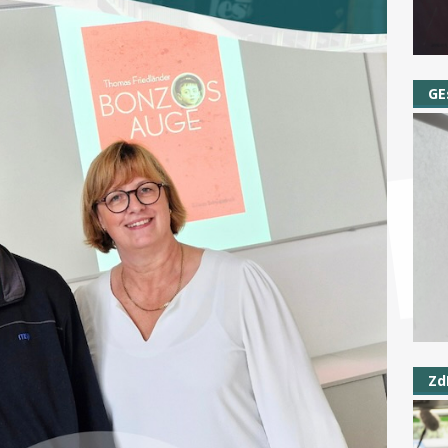
GE
Zd