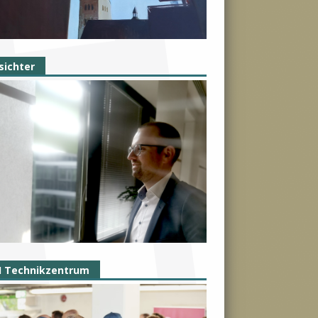
sichter
I Technikzentrum