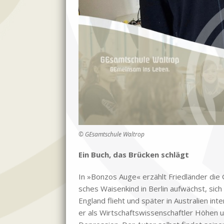
© GE­samt­schu­le Wal­trop
Ein Buch, das Brücken schlägt
In »Bon­zos Auge« er­zählt Fried­län­der die G
sches Wai­sen­kind in Ber­lin auf­wächst, sich po
Eng­land flieht und spä­ter in Au­stra­li­en in
er als Wirt­schafts­wis­sen­schaft­ler Hö­hen