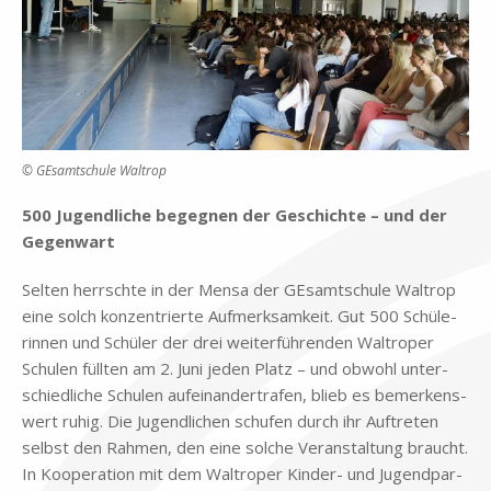
© GEsamtschule Waltrop
500 Ju­gend­li­che be­geg­nen der Ge­schich­te – und der
Ge­gen­wart
Sel­ten herrsch­te in der Men­sa der GE­samt­schu­le Wal­trop
eine solch kon­zen­trier­te Auf­merk­sam­keit. Gut 500 Schü­le­
rin­nen und Schü­ler der drei wei­ter­füh­ren­den Wal­tro­per
Schu­len füll­ten am 2. Juni je­den Platz – und ob­wohl un­ter­
schied­li­che Schu­len auf­ein­an­der­tra­fen, blieb es be­mer­kens­
wert ru­hig. Die Ju­gend­li­chen schu­fen durch ihr Auf­tre­ten
selbst den Rah­men, den eine sol­che Ver­an­stal­tung braucht.
In Ko­ope­ra­ti­on mit dem Wal­tro­per Kin­der- und Ju­gend­par­