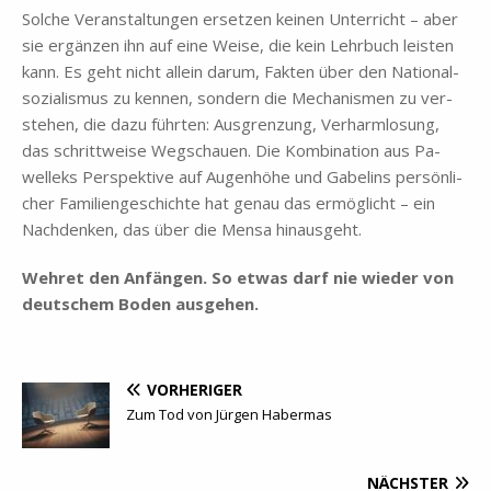
Sol­che Ver­an­stal­tun­gen er­set­zen kei­nen Un­ter­richt – aber
sie er­gän­zen ihn auf eine Wei­se, die kein Lehr­buch lei­sten
kann. Es geht nicht al­lein dar­um, Fak­ten über den Na­tio­nal­
so­zia­lis­mus zu ken­nen, son­dern die Me­cha­nis­men zu ver­
ste­hen, die dazu führ­ten: Aus­gren­zung, Ver­harm­lo­sung,
das schritt­wei­se Weg­schau­en. Die Kom­bi­na­ti­on aus Pa­
well­eks Per­spek­ti­ve auf Au­gen­hö­he und Ga­be­l­ins per­sön­li­
cher Fa­mi­li­en­ge­schich­te hat ge­nau das er­mög­licht – ein
Nach­den­ken, das über die Men­sa hin­aus­geht.
Weh­ret den An­fän­gen. So et­was darf nie wie­der von
deut­schem Bo­den aus­ge­hen.
VORHERIGER
Zum Tod von Jürgen Habermas
NÄCHSTER