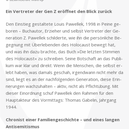
Ein Ver­tre­ter der Gen Z er­öff­net den Blick zu­rück
Den Ein­stieg ge­stal­te­te Lou­is Pa­wel­lek, 1998 in Pei­ne ge­
bo­ren – Buch­au­tor, Er­zie­her und selbst Ver­tre­ter der Ge­
ne­ra­ti­on Z. Pa­wel­lek schil­der­te, wie ihn die per­sön­li­che Be­
geg­nung mit Über­le­ben­den des Ho­lo­caust be­wegt hat,
und was ihn dazu brach­te, das Buch »Die letz­ten Stim­men
des Ho­lo­caust« zu schrei­ben. Sei­ne Bot­schaft an das Pu­bli­
kum war klar und di­rekt: Wenn die Men­schen, die selbst er­
lebt ha­ben, was da­mals ge­schah, ir­gend­wann nicht mehr da
sind, liegt es an der nach­fol­gen­den Ge­ne­ra­ti­on, die­se Er­in­
ne­run­gen wach­zu­hal­ten – ak­tiv, nicht als Pflicht­übung. Mit
die­ser Ein­ord­nung schuf Pa­wel­lek den Rah­men für den
Haupt­ak­teur des Vor­mit­tags: Tho­mas Ga­be­l­in, Jahr­gang
1944.
Chro­nist ei­ner Fa­mi­li­en­ge­schich­te – und ei­nes lan­gen
An­ti­se­mi­tis­mus