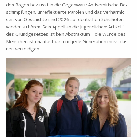
den Bo­gen be­wusst in die Ge­gen­wart: An­ti­se­mi­ti­sche Be­
schimp­fun­gen, un­re­flek­tier­te Pa­ro­len und das Ver­harm­lo­
sen von Ge­schich­te sind 2026 auf deut­schen Schul­hö­fen
wie­der zu hö­ren. Sein Ap­pell an die Ju­gend­li­chen: Ar­ti­kel 1
des Grund­ge­set­zes ist kein Ab­strak­tum – die Wür­de des
Men­schen ist un­an­tast­bar, und jede Ge­ne­ra­ti­on muss das
neu ver­tei­di­gen.