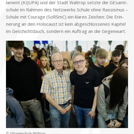
la­ment (KIJUPA) und der Stadt Wal­trop setz­te die GE­samt­
schu­le im Rah­men des Netz­werks Schu­le ohne Ras­sis­mus –
Schu­le mit Cou­ra­ge (SoRSmC) ein kla­res Zei­chen: Die Er­in­
ne­rung an den Ho­lo­caust ist kein ab­ge­schlos­se­nes Ka­pi­tel
im Ge­schichts­buch, son­dern ein Auf­trag an die Ge­gen­wart.
© GE­samt­schu­le Wal­trop