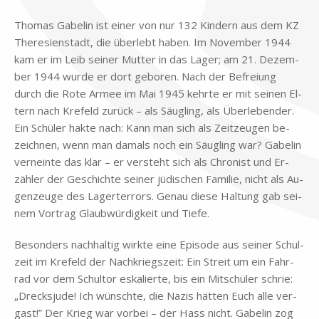
Tho­mas Ga­be­l­in ist ei­ner von nur 132 Kin­dern aus dem KZ
The­re­si­en­stadt, die über­lebt ha­ben. Im No­vem­ber 1944
kam er im Leib sei­ner Mut­ter in das La­ger; am 21. De­zem­
ber 1944 wur­de er dort ge­bo­ren. Nach der Be­frei­ung
durch die Rote Ar­mee im Mai 1945 kehr­te er mit sei­nen El­
tern nach Kre­feld zu­rück – als Säug­ling, als Über­le­ben­der.
Ein Schü­ler hak­te nach: Kann man sich als Zeit­zeu­gen be­
zeich­nen, wenn man da­mals noch ein Säug­ling war? Ga­be­l­in
ver­nein­te das klar – er ver­steht sich als Chro­nist und Er­
zäh­ler der Ge­schich­te sei­ner jü­di­schen Fa­mi­lie, nicht als Au­
gen­zeu­ge des La­ger­ter­rors. Ge­nau die­se Hal­tung gab sei­
nem Vor­trag Glaub­wür­dig­keit und Tie­fe.
Be­son­ders nach­hal­tig wirk­te eine Epi­so­de aus sei­ner Schul­
zeit im Kre­feld der Nach­kriegs­zeit: Ein Streit um ein Fahr­
rad vor dem Schul­tor es­ka­lier­te, bis ein Mit­schü­ler schrie:
„Drecks­ju­de! Ich wünsch­te, die Na­zis hät­ten Euch alle ver­
gast!” Der Krieg war vor­bei – der Hass nicht. Ga­be­l­in zog