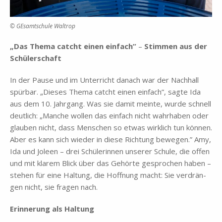
© GE­samt­schu­le Wal­trop
„Das The­ma catcht ei­nen ein­fach”
–
Stim­men aus der
Schü­ler­schaft
In der Pau­se und im Un­ter­richt da­nach war der Nach­hall
spür­bar. „Die­ses The­ma catcht ei­nen ein­fach”, sag­te Ida
aus dem 10. Jahr­gang. Was sie da­mit mein­te, wur­de schnell
deut­lich: „Man­che wol­len das ein­fach nicht wahr­ha­ben oder
glau­ben nicht, dass Men­schen so et­was wirk­lich tun kön­nen.
Aber es kann sich wie­der in die­se Rich­tung be­we­gen.” Amy,
Ida und Jo­leen – drei Schü­le­rin­nen un­se­rer Schu­le, die of­fen
und mit kla­rem Blick über das Ge­hör­te ge­spro­chen ha­ben –
ste­hen für eine Hal­tung, die Hoff­nung macht: Sie ver­drän­
gen nicht, sie fra­gen nach.
Er­in­ne­rung als Hal­tung