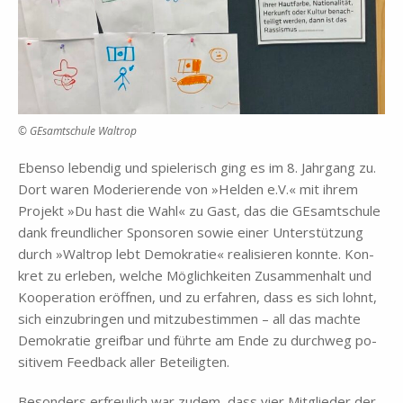
© GE­samt­schu­le Wal­trop
Eben­so le­ben­dig und spie­le­risch ging es im 8. Jahr­gang zu.
Dort wa­ren Mo­de­rie­ren­de von »Hel­den e.V.« mit ih­rem
Pro­jekt »Du hast die Wahl« zu Gast, das die GE­samt­schu­le
dank freund­li­cher Spon­so­ren so­wie ei­ner Un­ter­stüt­zung
durch »Wal­trop lebt De­mo­kra­tie« rea­li­sie­ren konn­te. Kon­
kret zu er­le­ben, wel­che Mög­lich­kei­ten Zu­sam­men­halt und
Ko­ope­ra­ti­on er­öff­nen, und zu er­fah­ren, dass es sich lohnt,
sich ein­zu­brin­gen und mit­zu­be­stim­men – all das mach­te
De­mo­kra­tie greif­bar und führ­te am Ende zu durch­weg po­
si­ti­vem Feed­back al­ler Be­tei­lig­ten.
Be­son­ders er­freu­lich war zu­dem, dass vier Mit­glie­der der