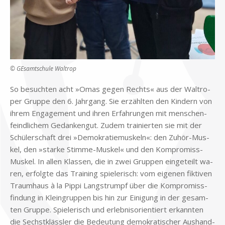
© GE­samt­schu­le Wal­trop
So be­such­ten acht »Omas ge­gen Rechts« aus der Wal­tro­
per Grup­pe den 6. Jahr­gang. Sie er­zähl­ten den Kin­dern von
ih­rem En­ga­ge­ment und ih­ren Er­fah­run­gen mit men­schen­
feind­li­chem Ge­dan­ken­gut. Zu­dem trai­nier­ten sie mit der
Schü­ler­schaft drei »De­mo­kra­tie­mus­keln«: den Zu­hör-Mus­
kel, den »star­ke Stim­me-Mus­kel« und den Kom­pro­miss-
Mus­kel. In al­len Klas­sen, die in zwei Grup­pen ein­ge­teilt wa­
ren, er­folg­te das Trai­ning spie­le­risch: vom ei­ge­nen fik­ti­ven
Traum­haus à la Pip­pi Lang­strumpf über die Kom­pro­miss­
fin­dung in Klein­grup­pen bis hin zur Ei­ni­gung in der ge­sam­
ten Grup­pe. Spie­le­risch und er­leb­nis­ori­en­tiert er­kann­ten
die Sechst­kläss­ler die Be­deu­tung de­mo­kra­ti­scher Aus­hand­