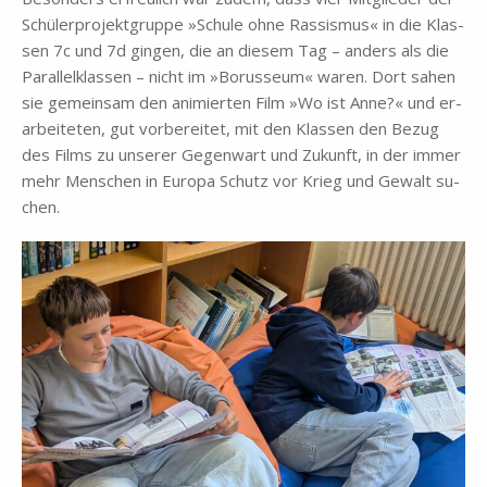
Schü­ler­pro­jekt­grup­pe »Schu­le ohne Ras­sis­mus« in die Klas­
sen 7c und 7d gin­gen, die an die­sem Tag – an­ders als die
Par­al­lel­klas­sen – nicht im »Bo­rus­se­um« wa­ren. Dort sa­hen
sie ge­mein­sam den ani­mier­ten Film »Wo ist Anne?« und er­
ar­bei­te­ten, gut vor­be­rei­tet, mit den Klas­sen den Be­zug
des Films zu un­se­rer Ge­gen­wart und Zu­kunft, in der im­mer
mehr Men­schen in Eu­ro­pa Schutz vor Krieg und Ge­walt su­
chen.