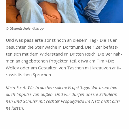
© GE­samt­schu­le Wal­trop
Und was pas­sier­te sonst noch an die­sem Tag? Die 10er
be­such­ten die Stein­wa­che in Dort­mund. Die 12er be­fass­
ten sich mit dem Wi­der­stand im Drit­ten Reich. Die 9er nah­
men an an­ge­bo­te­nen Pro­jek­ten teil, etwa am Film »Die
Wel­le« oder am Ge­stal­ten von Ta­schen mit krea­ti­ven an­ti­
ras­si­sti­schen Sprü­chen.
Mein Fa­zit: Wir brau­chen sol­che Pro­jekt­ta­ge. Wir brau­chen
auch Im­pul­se von au­ßen. Und wir dür­fen un­se­re Schü­le­rin­
nen und Schü­ler mit rech­ter Pro­pa­gan­da im Netz nicht al­lei­
ne las­sen.