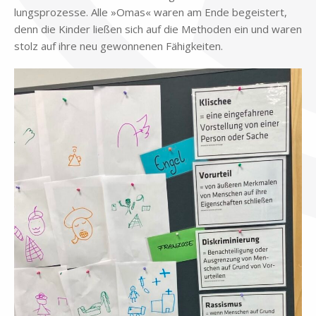
lungs­pro­zes­se. Alle »Omas« wa­ren am Ende be­gei­stert,
denn die Kin­der lie­ßen sich auf die Me­tho­den ein und wa­ren
stolz auf ihre neu ge­won­ne­nen Fä­hig­kei­ten.