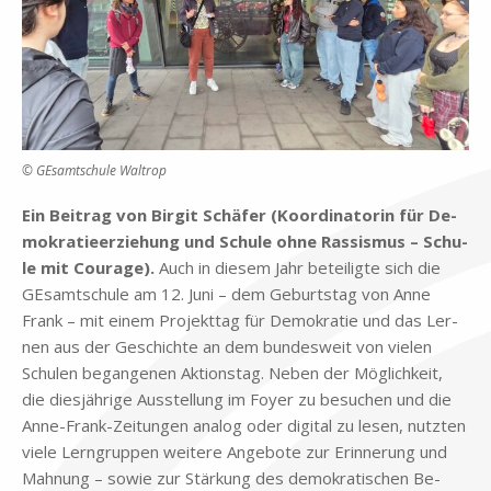
© GEsamtschule Waltrop
Ein Bei­trag von Bir­git Schä­fer (Ko­or­di­na­to­rin für De­
mo­kra­tie­er­zie­hung und Schu­le ohne Ras­sis­mus – Schu­
le mit Cou­ra­ge).
Auch in die­sem Jahr be­tei­lig­te sich die
GE­samt­schu­le am 12. Juni – dem Ge­burts­tag von Anne
Frank – mit ei­nem Pro­jekt­tag für De­mo­kra­tie und das Ler­
nen aus der Ge­schich­te an dem bun­des­weit von vie­len
Schu­len be­gan­ge­nen Ak­ti­ons­tag. Ne­ben der Mög­lich­keit,
die dies­jäh­ri­ge Aus­stel­lung im Foy­er zu be­su­chen und die
Anne-Frank-Zei­tun­gen ana­log oder di­gi­tal zu le­sen, nutz­ten
vie­le Lern­grup­pen wei­te­re An­ge­bo­te zur Er­in­ne­rung und
Mah­nung – so­wie zur Stär­kung des de­mo­kra­ti­schen Be­