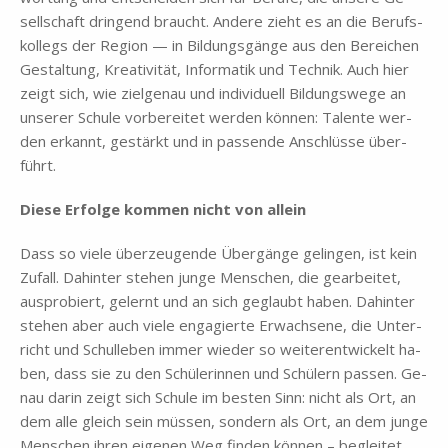
sell­schaft drin­gend braucht. An­de­re zieht es an die Be­rufs­
kol­legs der Re­gi­on — in Bil­dungs­gän­ge aus den Be­rei­chen
Ge­stal­tung, Krea­ti­vi­tät, In­for­ma­tik und Tech­nik. Auch hier
zeigt sich, wie ziel­ge­nau und in­di­vi­du­ell Bil­dungs­we­ge an
un­se­rer Schu­le vor­be­rei­tet wer­den kön­nen: Ta­len­te wer­
den er­kannt, ge­stärkt und in pas­sen­de An­schlüs­se über­
führt.
Die­se Er­fol­ge kom­men nicht von al­lein
Dass so vie­le über­zeu­gen­de Über­gän­ge ge­lin­gen, ist kein
Zu­fall. Da­hin­ter ste­hen jun­ge Men­schen, die ge­ar­bei­tet,
aus­pro­biert, ge­lernt und an sich ge­glaubt ha­ben. Da­hin­ter
ste­hen aber auch vie­le en­ga­gier­te Er­wach­se­ne, die Un­ter­
richt und Schul­le­ben im­mer wie­der so wei­ter­ent­wickelt ha­
ben, dass sie zu den Schü­le­rin­nen und Schü­lern pas­sen. Ge­
nau dar­in zeigt sich Schu­le im be­sten Sinn: nicht als Ort, an
dem alle gleich sein müs­sen, son­dern als Ort, an dem jun­ge
Men­schen ih­ren ei­ge­nen Weg fin­den kön­nen – be­glei­tet,