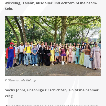
wick­lung, Ta­lent, Aus­dau­er und ech­tem GE­mein­sam-
Sein.
© GE­samt­schu­le Wal­trop
Sechs Jah­re, un­zäh­li­ge GE­schich­ten, ein GE­mein­sa­mer
Weg