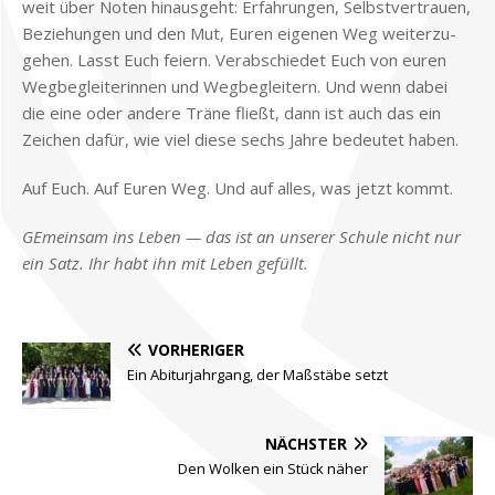
weit über No­ten hin­aus­geht: Er­fah­run­gen, Selbst­ver­trau­en,
Be­zie­hun­gen und den Mut, Eu­ren ei­ge­nen Weg wei­ter­zu­
ge­hen. Lasst Euch fei­ern. Ver­ab­schie­det Euch von eu­ren
Weg­be­glei­te­rin­nen und Weg­be­glei­tern. Und wenn da­bei
die eine oder an­de­re Trä­ne fließt, dann ist auch das ein
Zei­chen da­für, wie viel die­se sechs Jah­re be­deu­tet ha­ben.
Auf Euch. Auf Eu­ren Weg. Und auf al­les, was jetzt kommt.
GE­mein­sam ins Le­ben — das ist an un­se­rer Schu­le nicht nur
ein Satz. Ihr habt ihn mit Le­ben ge­füllt.
VORHERIGER
Ein Abiturjahrgang, der Maßstäbe setzt
NÄCHSTER
Den Wolken ein Stück näher