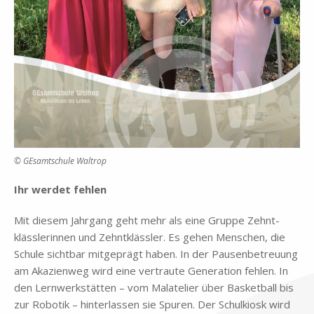
© GE­samt­schu­le Wal­trop
Ihr wer­det feh­len
Mit die­sem Jahr­gang geht mehr als eine Grup­pe Zehnt­
kläss­le­rin­nen und Zehnt­kläss­ler. Es ge­hen Men­schen, die
Schu­le sicht­bar mit­ge­prägt ha­ben. In der Pau­sen­be­treu­ung
am Aka­zi­en­weg wird eine ver­trau­te Ge­ne­ra­ti­on feh­len. In
den Lern­werk­stät­ten – vom Mal­ate­lier über Bas­ket­ball bis
zur Ro­bo­tik – hin­ter­las­sen sie Spu­ren. Der Schul­ki­osk wird