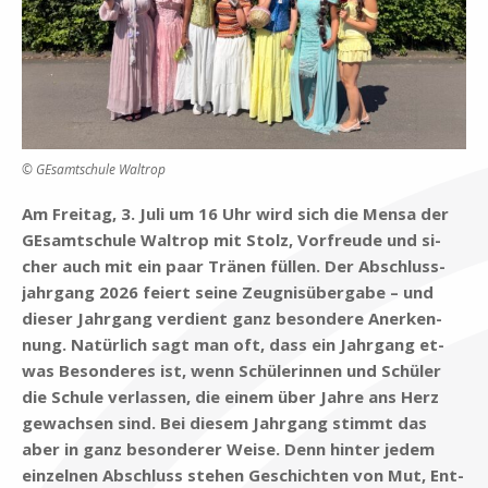
© GEsamtschule Waltrop
Am Frei­tag, 3. Juli um 16 Uhr wird sich die Men­sa der
GE­samt­schu­le Wal­trop mit Stolz, Vor­freu­de und si­
cher auch mit ein paar Trä­nen fül­len. Der Ab­schluss­
jahr­gang 2026 fei­ert sei­ne Zeug­nis­über­ga­be – und
die­ser Jahr­gang ver­dient ganz be­son­de­re An­er­ken­
nung. Na­tür­lich sagt man oft, dass ein Jahr­gang et­
was Be­son­de­res ist, wenn Schü­le­rin­nen und Schü­ler
die Schu­le ver­las­sen, die ei­nem über Jah­re ans Herz
ge­wach­sen sind. Bei die­sem Jahr­gang stimmt das
aber in ganz be­son­de­rer Wei­se. Denn hin­ter je­dem
ein­zel­nen Ab­schluss ste­hen Ge­schich­ten von Mut, Ent­