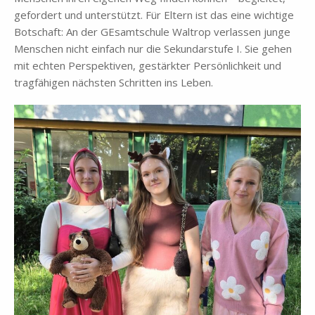
ge­for­dert und un­ter­stützt. Für El­tern ist das eine wich­ti­ge
Bot­schaft: An der GE­samt­schu­le Wal­trop ver­las­sen jun­ge
Men­schen nicht ein­fach nur die Se­kun­dar­stu­fe I. Sie ge­hen
mit ech­ten Per­spek­ti­ven, ge­stärk­ter Per­sön­lich­keit und
trag­fä­hi­gen näch­sten Schrit­ten ins Le­ben.