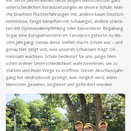
Vor sechs Jah­ren ka­men die­se jun­gen Men­schen mit ganz
un­ter­schied­li­chen Vor­aus­set­zun­gen an un­se­re Schu­le. Man­
che brach­ten Flucht­er­fah­run­gen mit, an­de­re kaum Deutsch­
kennt­nis­se. Ei­ni­ge kämpf­ten mit Schul­angst, an­de­re star­te­
ten mit Gym­na­si­al­emp­feh­lung oder be­son­de­rer Be­ga­bung.
So­gar eine Eu­ro­pa­mei­ste­rin im Tanz­sport ge­hör­te zu die­
sem Jahr­gang. Ge­nau die­se Viel­falt macht Schu­le aus – und
ge­nau hier zeigt sich, was un­se­ren Schul­cla­im trägt: GE­
mein­sam wach­sen. Schu­le be­deu­tet für uns, jun­ge Men­
schen in ih­rer Un­ter­schied­lich­keit wahr­zu­neh­men, sie zu
stär­ken und ih­nen Wege zu er­öff­nen. Die­ser Ab­schluss­jahr­
gang hat ein­drucks­voll ge­zeigt, was mög­lich wird, wenn
Men­schen ge­se­hen, be­glei­tet und ge­för­dert wer­den.