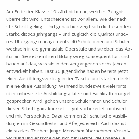
Am Ende der Klas­se 10 zählt nicht nur, wel­ches Zeug­nis
über­reicht wird. Ent­schei­dend ist vor al­lem, wie der näch­
ste Schritt ge­lingt. Und ge­nau hier zeigt sich die be­son­de­re
Stär­ke die­ses Jahr­gangs – und zu­gleich die Qua­li­tät un­se­
res Über­gangs­ma­nage­ments. 40 Schü­le­rin­nen und Schü­ler
wech­seln in die gym­na­sia­le Ober­stu­fe und stre­ben das Ab­
itur an. Sie set­zen ih­ren Bil­dungs­weg kon­se­quent fort und
bau­en auf das, was sie in den ver­gan­ge­nen sechs Jah­ren
ent­wickelt ha­ben. Fast 30 Ju­gend­li­che ha­ben be­reits jetzt
ei­nen Aus­bil­dungs­ver­trag in der Ta­sche und star­ten di­rekt
in eine dua­le Aus­bil­dung. Wäh­rend bun­des­weit vie­ler­orts
über un­be­setz­te Aus­bil­dungs­plät­ze und Fach­kräf­te­man­gel
ge­spro­chen wird, ge­hen un­se­re Schü­le­rin­nen und Schü­ler
die­sen Schritt ganz kon­kret — gut vor­be­rei­tet, mo­ti­viert
und mit Per­spek­ti­ve. Dazu kom­men 21 schu­li­sche Aus­bil­
dun­gen im Ge­sund­heits- und Pfle­ge­be­reich. Auch das ist
ein star­kes Zei­chen: Jun­ge Men­schen über­neh­men Ver­ant­
wor­tung und ent­schei­den sich für Be­ru­fe, die un­se­re Ge­