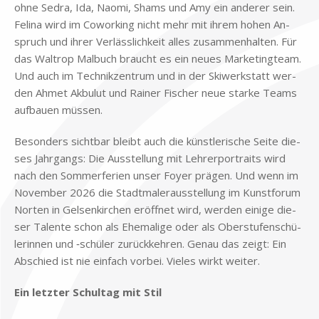
ohne Se­dra, Ida, Nao­mi, Shams und Amy ein an­de­rer sein.
Fe­lina wird im Co­wor­king nicht mehr mit ih­rem ho­hen An­
spruch und ih­rer Ver­läss­lich­keit al­les zu­sam­men­hal­ten. Für
das Wal­trop Mal­buch braucht es ein neu­es Mar­ke­ting­team.
Und auch im Tech­nik­zen­trum und in der Ski­werk­statt wer­
den Ah­met Ak­bu­lut und Rai­ner Fi­scher neue star­ke Teams
auf­bau­en müs­sen.
Be­son­ders sicht­bar bleibt auch die künst­le­ri­sche Sei­te die­
ses Jahr­gangs: Die Aus­stel­lung mit Leh­rer­por­traits wird
nach den Som­mer­fe­ri­en un­ser Foy­er prä­gen. Und wenn im
No­vem­ber 2026 die Stadt­ma­ler­aus­stel­lung im Kunst­fo­rum
Nor­ten in Gel­sen­kir­chen er­öff­net wird, wer­den ei­ni­ge die­
ser Ta­len­te schon als Ehe­ma­li­ge oder als Ober­stu­fen­schü­
le­rin­nen und ‑schü­ler zu­rück­keh­ren. Ge­nau das zeigt: Ein
Ab­schied ist nie ein­fach vor­bei. Vie­les wirkt wei­ter.
Ein letz­ter Schul­tag mit Stil