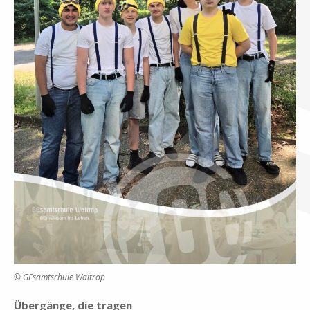
© GE­samt­schu­le Wal­trop
Über­gän­ge, die tra­gen