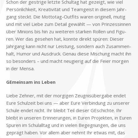
Schon der gest­ri­ge letz­te Schul­tag hat ge­zeigt, wie viel
Per­sön­lich­keit, Krea­ti­vi­tät und Team­geist in die­sem Jahr­
gang steckt. Die Mot­to­tag-Out­fits wa­ren ori­gi­nell, mu­tig
und mit viel Lie­be zum De­tail ge­wählt — von Prin­zes­sin­nen
über Mi­ni­ons bis hin zu wei­te­ren star­ken Rol­len und Fi­gu­
ren. Wer das ge­se­hen hat, konn­te di­rekt spü­ren: Die­ser
Jahr­gang kann nicht nur Lei­stung, son­dern auch Zu­sam­men­
halt, Hu­mor und Aus­druck. Ge­nau die­se Mi­schung macht ihn
so be­son­ders – und macht neu­gie­rig auf die Fei­er mor­gen
in der Men­sa.
GE­mein­sam ins Le­ben
Lie­be Zeh­ner, mit der mor­gi­gen Zeug­nis­über­ga­be en­det
Eure Schul­zeit bei uns — aber Eure Ver­bin­dung zu un­se­rer
Schu­le en­det nicht. Ihr bleibt Teil die­ser GE­schich­te. Ihr
bleibt in un­se­ren Er­in­ne­run­gen, in Eu­ren Pro­jek­ten, in Eu­ren
Spu­ren im Schul­all­tag und in vie­len Be­geg­nun­gen, die uns
ge­prägt ha­ben. Vor al­lem aber nehmt Ihr et­was mit, das