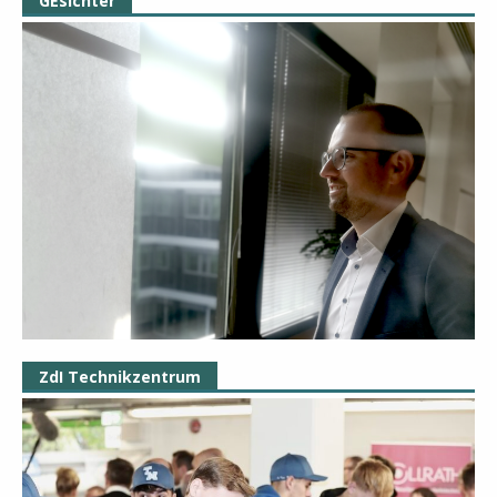
GEsichter
ZdI Technikzentrum