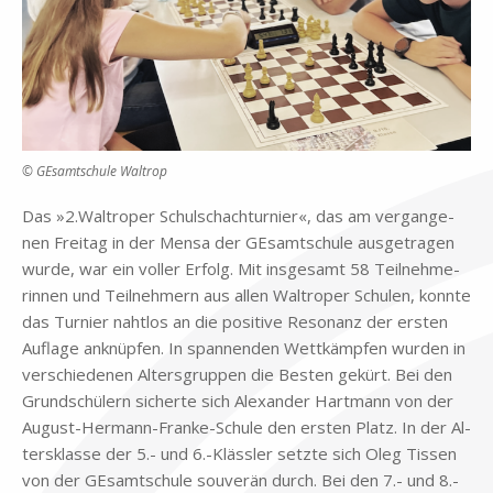
© GEsamtschule Waltrop
Das »2.Waltroper Schul­schach­tur­nier«, das am ver­gan­ge­
nen Frei­tag in der Men­sa der GE­samt­schu­le aus­ge­tra­gen
wur­de, war ein vol­ler Er­folg. Mit ins­ge­samt 58 Teil­neh­me­
rin­nen und Teil­neh­mern aus al­len Wal­tro­per Schu­len, konn­te
das Tur­nier naht­los an die po­si­ti­ve Re­so­nanz der er­sten
Auf­la­ge an­knüp­fen. In span­nen­den Wett­kämp­fen wur­den in
ver­schie­de­nen Al­ters­grup­pen die Be­sten ge­kürt. Bei den
Grund­schü­lern si­cher­te sich Alex­an­der Hart­mann von der
Au­gust-Her­mann-Fran­ke-Schu­le den er­sten Platz. In der Al­
ters­klas­se der 5.- und 6.-Klässler setz­te sich Oleg Tis­sen
von der GE­samt­schu­le sou­ve­rän durch. Bei den 7.- und 8.-