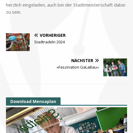
herz­lich ein­ge­la­den, auch bei der Stadt­mei­ster­schaft da­bei
zu sein.
VORHERIGER
Stadtradeln 2024
NÄCHSTER
»Faszination GaLaBau«
Download Mensaplan