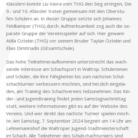
Klässlern konn­te Liu Vav­ra vom THG den Sieg er­rin­gen, Die
9.- und 10.-Klässler tra­ten ge­mein­sam mit den Ober­stu­
fen-Schü­lern an. In die­ser Grup­pe setz­te sich Jo­han­nes
Feld­käm­per (THG) durch. Auf­merk­sam­keit zog auch die se­
pa­ra­te Grup­pe der Ver­eins­spie­ler auf sich. Hier ge­wann
Atil­la Öz­te­kin (THG) vor sei­nem Bru­der Tay­lan Öz­te­kin und
Eli­as Di­mit­ria­dis (GE­samt­schu­le).
Das hohe Teil­neh­mer­auf­kom­men un­ter­streicht das wach­
sen­de In­ter­es­se am Schach­s­port in Wal­trop. Schü­le­rin­nen
und Schü­ler, die ihre Fä­hig­kei­ten bis zum näch­sten Schul­
schach­tur­nier ver­bes­sern möch­ten, sind herz­lich ein­ge­la­
den, am Trai­ning des Schach­ver­eins teil­zu­neh­men. Das Kin­
der- und Ju­gend­trai­ning fin­det je­den Sams­tag­nach­mit­tag
statt, wei­te­re In­for­ma­tio­nen gibt es auf der Web­site des
Ver­eins. Und wer di­rekt das näch­ste Tur­nier spie­len möch­
te: Am Sams­tag, 7. Sep­tem­ber 2024 be­ginnt um 14 Uhr am
Leh­ne­manns­hof die Wal­tro­per Ju­gend-Stadt­mei­ster­schaft
im Schach. Alle Teil­neh­mer des Schul­schach­tur­niers sind